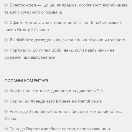
Електрокотел — що це, як працює, особливості виробництва
та вибір сучасного споживача
Сфінкс мовчить, але інтернет регоче: топ-5 найсмішніших
новин Єгипту 27 липня
Як підібрати доглядальницю для літньої людини чи хворого
Португалія, 20 липня 2026: день, коли навіть чайки не
розуміли, що відбувається
ОСТАННІ КОМЕНТАРІ
Кайфат
до
Что такое дипопер или дипоперы? :)
Сергей
до
Аренда авто в Киеве на Rentdrive.ua
Роман
до
Утепление балкона в Киеве от компании «Люкс
Окна»
Тоня
до
Вареная колбаса: состав, использование и