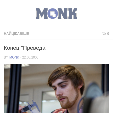
НАЙЦІКАВІШЕ
0
Конец "Преведа"
BY
MONK
·
22.08.2006