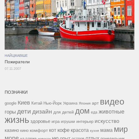
НАЙЦІКАВІШЕ
Пожиратели
07.11.2007
ПОЗНАЧКИ
видео
Киев
google
Китай
Нью-Йорк
арт
Украина
Япония
дом
дети
дизайн
горы
животные
для детей
еда
жизнь
искусство
здоровье
игра
игрушки
интерьер
мир
кофе
красота
мама
кот
казино
комфорт
кино
кухня
море
ню
опыт
отдых
остров
на пляже
понедельник
новости