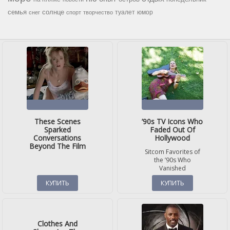
семья
солнце
туалет
юмор
снег
спорт
творчество