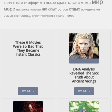
мир
кофе
красота
мама
кот
казино
комфорт
кино
кухня
море
ню
опыт
отдых
остров
на пляже
понедельник
новости
семья
солнце
туалет
юмор
снег
спорт
творчество