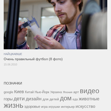
НАЙЦІКАВІШЕ
Очень правильный футбол (8 фото)
15.06.2010
ПОЗНАЧКИ
видео
Киев
google
Китай
Нью-Йорк
арт
Украина
Япония
дом
дети
дизайн
горы
животные
для детей
еда
жизнь
искусство
здоровье
игра
игрушки
интерьер