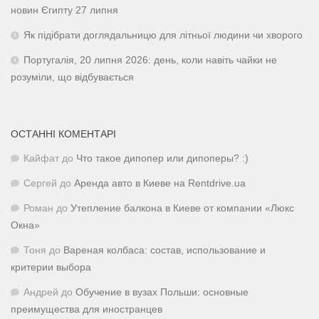
новин Єгипту 27 липня
Як підібрати доглядальницю для літньої людини чи хворого
Португалія, 20 липня 2026: день, коли навіть чайки не
розуміли, що відбувається
ОСТАННІ КОМЕНТАРІ
Кайфат
до
Что такое дипопер или дипоперы? :)
Сергей
до
Аренда авто в Киеве на Rentdrive.ua
Роман
до
Утепление балкона в Киеве от компании «Люкс
Окна»
Тоня
до
Вареная колбаса: состав, использование и
критерии выбора
Андрей
до
Обучение в вузах Польши: основные
преимущества для иностранцев