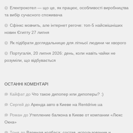
Електрокотел — що це, як працює, особливості виробництва
та вибір сучасного споживача
Сфінкс мовчить, але інтернет регоче: топ-5 найсмішніших
новин Єгипту 27 липня
Як підібрати доглядальницю для літньої людини чи хворого
Португалія, 20 липня 2026: день, коли навіть чайки не
розуміли, що відбувається
ОСТАННІ КОМЕНТАРІ
Кайфат
до
Что такое дипопер или дипоперы? :)
Сергей
до
Аренда авто в Киеве на Rentdrive.ua
Роман
до
Утепление балкона в Киеве от компании «Люкс
Окна»
Тоня
до
Вареная колбаса: состав, использование и