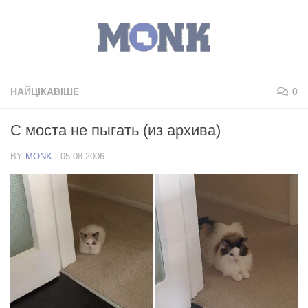
НАЙЦІКАВІШЕ
0
С моста не пыгать (из архива)
BY
MONK
·
05.08.2006