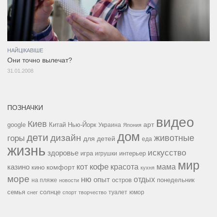
НАЙЦІКАВІШЕ
Они точно вылечат?
31.01.2008
ПОЗНАЧКИ
видео
Киев
google
Китай
Нью-Йорк
арт
Украина
Япония
дом
дети
дизайн
горы
животные
для детей
еда
жизнь
искусство
здоровье
игра
игрушки
интерьер
мир
кофе
красота
мама
кот
казино
комфорт
кино
кухня
море
ню
опыт
отдых
остров
на пляже
понедельник
новости
семья
солнце
туалет
юмор
снег
спорт
творчество