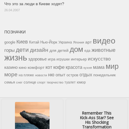
Что это за люди в Киеве ходят?
26.04.2007
ПОЗНАЧКИ
видео
Киев
google
Китай
Нью-Йорк
арт
Украина
Япония
дом
дети
дизайн
горы
животные
для детей
еда
жизнь
искусство
здоровье
игра
игрушки
интерьер
мир
кофе
красота
мама
кот
казино
комфорт
кино
кухня
море
ню
опыт
отдых
остров
на пляже
понедельник
новости
семья
солнце
туалет
юмор
снег
спорт
творчество