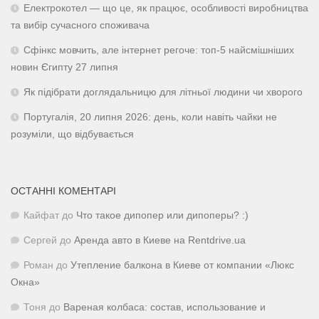
Електрокотел — що це, як працює, особливості виробництва
та вибір сучасного споживача
Сфінкс мовчить, але інтернет регоче: топ-5 найсмішніших
новин Єгипту 27 липня
Як підібрати доглядальницю для літньої людини чи хворого
Португалія, 20 липня 2026: день, коли навіть чайки не
розуміли, що відбувається
ОСТАННІ КОМЕНТАРІ
Кайфат
до
Что такое дипопер или дипоперы? :)
Сергей
до
Аренда авто в Киеве на Rentdrive.ua
Роман
до
Утепление балкона в Киеве от компании «Люкс
Окна»
Тоня
до
Вареная колбаса: состав, использование и