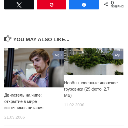
0
Tвітнути
Pin
Поділитися
ПОДІЛИСЬ
YOU MAY ALSO LIKE...
0
0
Необыкновенные японские
грузовики (29 фото, 2,7
Двигатель на чипе:
Мб)
открытие в мире
11.02.2006
источников питания
21.09.2006