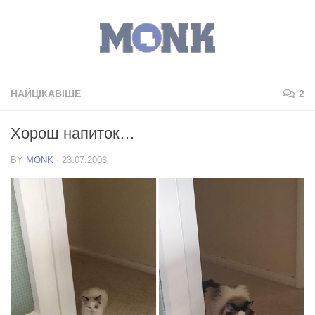
НАЙЦІКАВІШЕ
2
Хорош напиток…
BY
MONK
·
23.07.2006