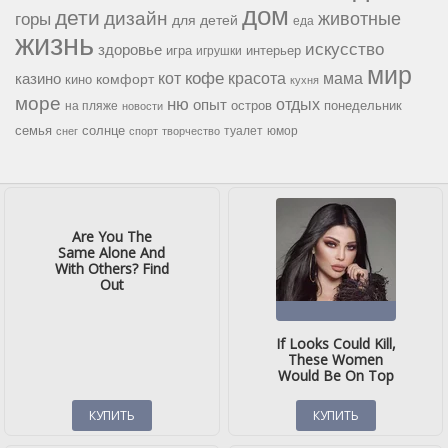
дом
дети
дизайн
горы
животные
для детей
еда
жизнь
искусство
здоровье
игра
игрушки
интерьер
мир
кофе
красота
мама
кот
казино
комфорт
кино
кухня
море
ню
опыт
отдых
остров
на пляже
понедельник
новости
семья
солнце
туалет
юмор
снег
спорт
творчество