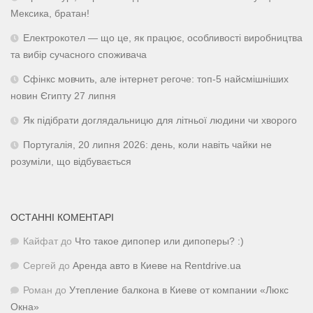
Мексика, братан!
Електрокотел — що це, як працює, особливості виробництва
та вибір сучасного споживача
Сфінкс мовчить, але інтернет регоче: топ-5 найсмішніших
новин Єгипту 27 липня
Як підібрати доглядальницю для літньої людини чи хворого
Португалія, 20 липня 2026: день, коли навіть чайки не
розуміли, що відбувається
ОСТАННІ КОМЕНТАРІ
Кайфат
до
Что такое дипопер или дипоперы? :)
Сергей
до
Аренда авто в Киеве на Rentdrive.ua
Роман
до
Утепление балкона в Киеве от компании «Люкс
Окна»