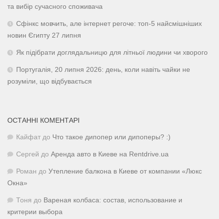
та вибір сучасного споживача
Сфінкс мовчить, але інтернет регоче: топ-5 найсмішніших
новин Єгипту 27 липня
Як підібрати доглядальницю для літньої людини чи хворого
Португалія, 20 липня 2026: день, коли навіть чайки не
розуміли, що відбувається
ОСТАННІ КОМЕНТАРІ
Кайфат
до
Что такое дипопер или дипоперы? :)
Сергей
до
Аренда авто в Киеве на Rentdrive.ua
Роман
до
Утепление балкона в Киеве от компании «Люкс
Окна»
Тоня
до
Вареная колбаса: состав, использование и
критерии выбора