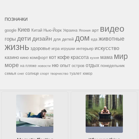
ПОЗНАЧКИ
видео
Киев
google
Китай
Нью-Йорк
арт
Украина
Япония
дом
дети
дизайн
горы
животные
для детей
еда
жизнь
искусство
здоровье
игра
игрушки
интерьер
мир
кофе
красота
мама
кот
казино
комфорт
кино
кухня
море
ню
опыт
отдых
остров
на пляже
понедельник
новости
семья
солнце
туалет
юмор
снег
спорт
творчество