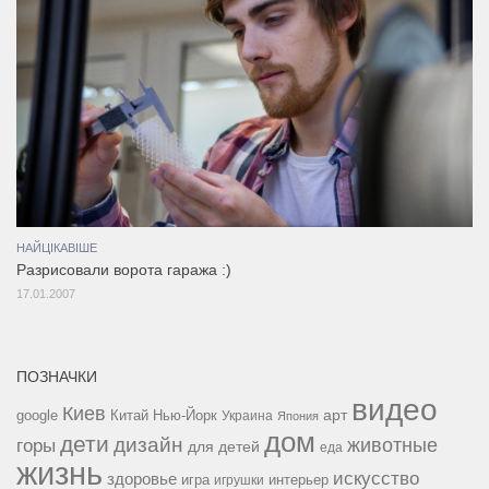
НАЙЦІКАВІШЕ
Разрисовали ворота гаража :)
17.01.2007
ПОЗНАЧКИ
видео
Киев
google
Китай
Нью-Йорк
арт
Украина
Япония
дом
дети
дизайн
горы
животные
для детей
еда
жизнь
искусство
здоровье
игра
игрушки
интерьер