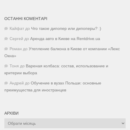
ОСТАННІ КОМЕНТАРІ
Кайфат
до
Что такое дипопер или дипоперы? :)
Сергей
до
Аренда авто в Киеве на Rentdrive.ua
Роман
до
Утепление балкона в Киеве от компании «Люкс
Окна»
Тоня
до
Вареная колбаса: состав, использование и
критерии выбора
Андрей
до
Обучение в вузах Польши: основные
преимущества для иностранцев
АРХІВИ
Архіви