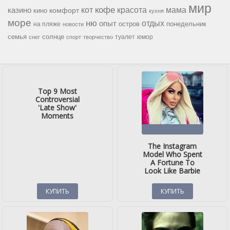
мир
кофе
красота
мама
кот
казино
комфорт
кино
кухня
море
ню
опыт
отдых
остров
на пляже
понедельник
новости
семья
солнце
туалет
юмор
снег
спорт
творчество