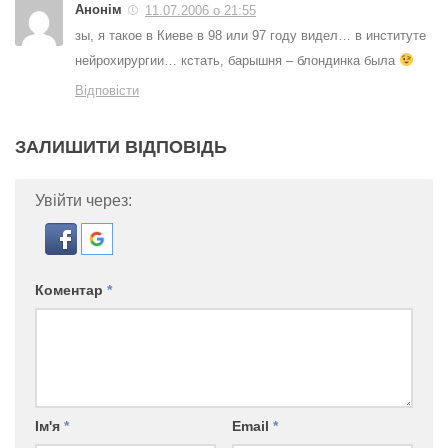
Анонім
11.07.2006 о 21:55
зы, я такое в Киеве в 98 или 97 году видел… в институте
нейрохирургии… кстать, барышня – блондинка была
Відповісти
ЗАЛИШИТИ ВІДПОВІДЬ
Увійти через:
Коментар
*
Ім'я
*
Email
*