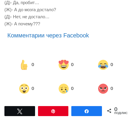
(Д)- Да, пробит…
(Ж)- А до мозга достало?
(Д)- Нет, не достало…
(Ж)- А почему???
Комментарии через Facebook
0
0
0
0
0
0
0
Tвітнути
Pin
Поділитися
ПОДІЛИСЬ