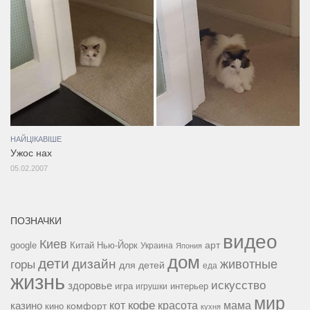
НАЙЦІКАВІШЕ
Ужос нах
05.02.2007
ПОЗНАЧКИ
видео
Киев
google
Китай
Нью-Йорк
арт
Украина
Япония
дом
дети
дизайн
горы
животные
для детей
еда
жизнь
искусство
здоровье
игра
игрушки
интерьер
мир
кофе
красота
мама
кот
казино
комфорт
кино
кухня