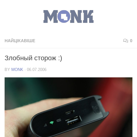
НАЙЦІКАВІШЕ
0
Злобный сторож :)
BY
MONK
·
06.07.2006