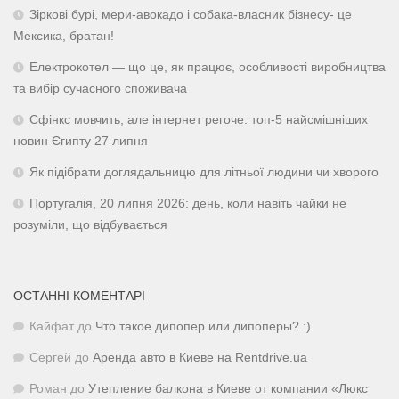
Зіркові бурі, мери-авокадо і собака-власник бізнесу- це
Мексика, братан!
Електрокотел — що це, як працює, особливості виробництва
та вибір сучасного споживача
Сфінкс мовчить, але інтернет регоче: топ-5 найсмішніших
новин Єгипту 27 липня
Як підібрати доглядальницю для літньої людини чи хворого
Португалія, 20 липня 2026: день, коли навіть чайки не
розуміли, що відбувається
ОСТАННІ КОМЕНТАРІ
Кайфат
до
Что такое дипопер или дипоперы? :)
Сергей
до
Аренда авто в Киеве на Rentdrive.ua
Роман
до
Утепление балкона в Киеве от компании «Люкс