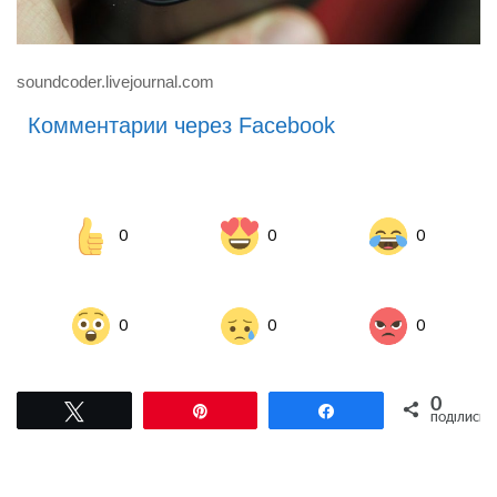
soundcoder.livejournal.com
Комментарии через Facebook
0
0
0
0
0
0
0
Tвітнути
Pin
Поділитися
ПОДІЛИСЬ