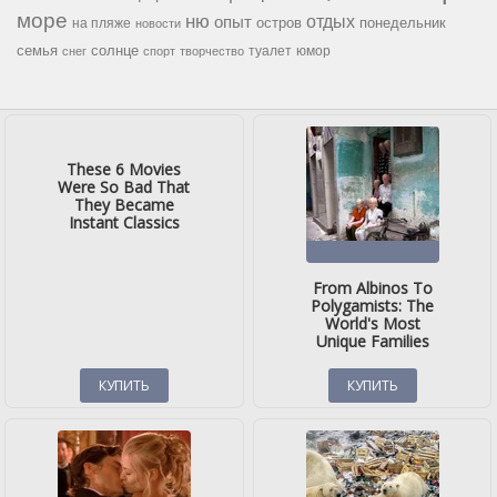
море
ню
опыт
отдых
остров
на пляже
понедельник
новости
семья
солнце
туалет
юмор
снег
спорт
творчество