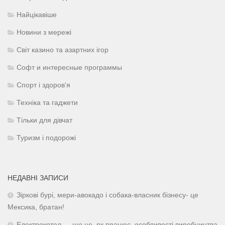
Найцікавіше
Новини з мережі
Світ казино та азартних ігор
Софт и интересные программы
Спорт і здоров'я
Техніка та гаджети
Тільки для дівчат
Туризм і подорожі
НЕДАВНІ ЗАПИСИ
Зіркові бурі, мери-авокадо і собака-власник бізнесу- це
Мексика, братан!
Електрокотел — що це, як працює, особливості виробництва