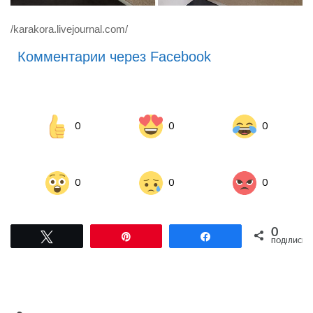
/karakora.livejournal.com/
Комментарии через Facebook
0
0
0
0
0
0
0
Tвітнути
Pin
Поділитися
ПОДІЛИСЬ