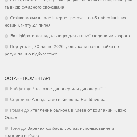
та вибір сучасного споживача
Сфінкс мовчить, але інтернет регоче: топ-5 найсмішніших
новин Єгипту 27 липня
Як підібрати доглядальницю для літньої людини чи хворого
Португалія, 20 липня 2026: день, коли навіть чайки не
розуміли, що відбувається
ОСТАННІ КОМЕНТАРІ
Кайфат
до
Что такое дипопер или дипоперы? :)
Сергей
до
Аренда авто в Киеве на Rentdrive.ua
Роман
до
Утепление балкона в Киеве от компании «Люкс
Окна»
Тоня
до
Вареная колбаса: состав, использование и
критерии выбора