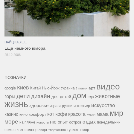
НАЙЦІКАВІШЕ
Еще немного юмора
25.12.2006
ПОЗНАЧКИ
видео
Киев
google
Китай
Нью-Йорк
арт
Украина
Япония
дом
дети
дизайн
горы
животные
для детей
еда
жизнь
искусство
здоровье
игра
игрушки
интерьер
мир
кофе
красота
мама
кот
казино
комфорт
кино
кухня
море
ню
опыт
отдых
остров
на пляже
понедельник
новости
семья
солнце
туалет
юмор
снег
спорт
творчество