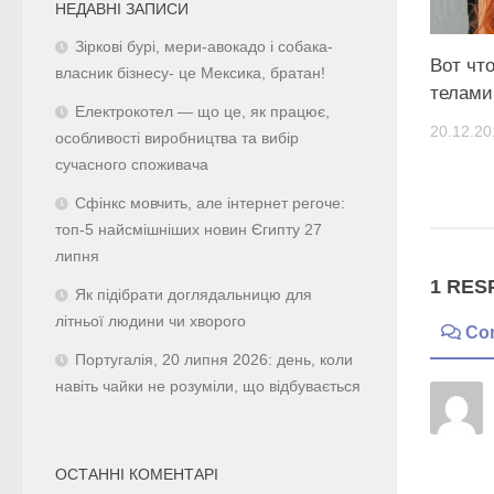
НЕДАВНІ ЗАПИСИ
Зіркові бурі, мери-авокадо і собака-
Вот чт
власник бізнесу- це Мексика, братан!
телами
Електрокотел — що це, як працює,
20.12.20
особливості виробництва та вибір
сучасного споживача
Сфінкс мовчить, але інтернет регоче:
топ-5 найсмішніших новин Єгипту 27
липня
1 RES
Як підібрати доглядальницю для
літньої людини чи хворого
Co
Португалія, 20 липня 2026: день, коли
навіть чайки не розуміли, що відбувається
ОСТАННІ КОМЕНТАРІ