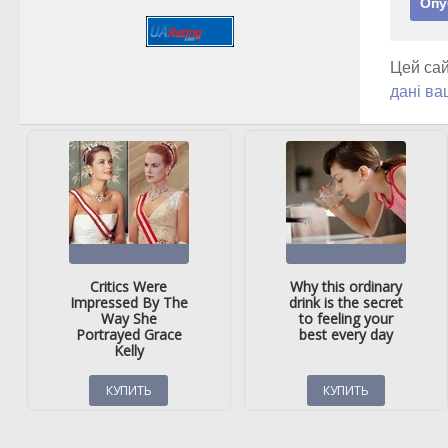
Цей сай
дані ва