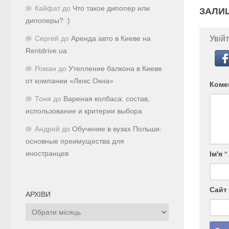
Кайфат
до
Что такое дипопер или
ЗАЛИ
дипоперы? :)
Увійт
Сергей
до
Аренда авто в Киеве на
Rentdrive.ua
Роман
до
Утепление балкона в Киеве
от компании «Люкс Окна»
Коме
Тоня
до
Вареная колбаса: состав,
использование и критерии выбора
Андрей
до
Обучение в вузах Польши:
основные преимущества для
иностранцев
Ім'я
*
Сайт
АРХІВИ
Архіви