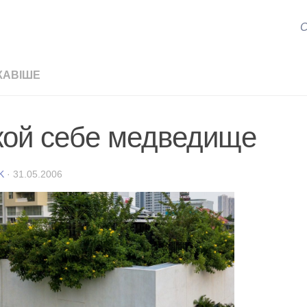
С
КАВІШЕ
кой себе медведище
K
·
31.05.2006