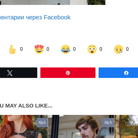
ентарии через Facebook
0
0
0
0
0
Share on Facebook
Share on LinkedIn
Tвітнути
Pin
По
Share on Pinterest
U MAY ALSO LIKE...
0
5