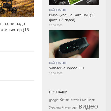
НАЙЦІКАВІШЕ
Выращивание "какашки" (11
фото + 3 видео)
ь, если надо
25.06.2008
 компьютер (15
НАЙЦІКАВІШЕ
эйлатские корованны
26.06.2006
ПОЗНАЧКИ
Киев
google
Китай
Нью-Йорк
видео
арт
Украина
Япония