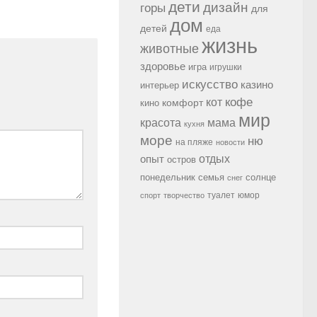
дети
дизайн
горы
для
дом
детей
еда
жизнь
животные
здоровье
игра
игрушки
искусство
казино
интерьер
кофе
кот
комфорт
кино
мир
красота
мама
кухня
море
ню
на пляже
новости
опыт
отдых
остров
семья
солнце
понедельник
снег
туалет
юмор
спорт
творчество