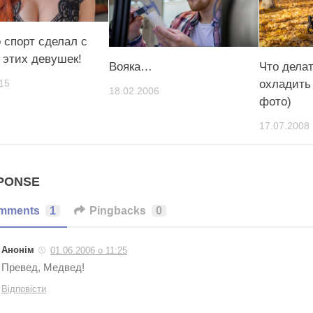
о спорт сделал с
 этих девушек!
Вояка…
Что делат
охладить
15
18.02.2006
фото)
17.07.2008
PONSE
mments
1
Pingbacks
0
Анонім
01.06.2006 о 11:25
Превед, Медвед!
Відповісти