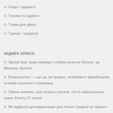
Спорт і здоров'я
Техніка та гаджети
Тільки для дівчат
Туризм і подорожі
НЕДАВНІ ЗАПИСИ
Зіркові бурі, мери-авокадо і собака-власник бізнесу- це
Мексика, братан!
Електрокотел — що це, як працює, особливості виробництва
та вибір сучасного споживача
Сфінкс мовчить, але інтернет регоче: топ-5 найсмішніших
новин Єгипту 27 липня
Як підібрати доглядальницю для літньої людини чи хворого