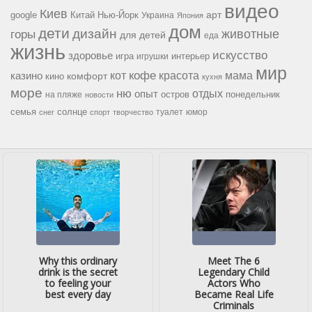
видео
Киев
google
Китай
Нью-Йорк
арт
Украина
Япония
дом
дети
дизайн
горы
животные
для детей
еда
жизнь
искусство
здоровье
игра
игрушки
интерьер
мир
кофе
красота
мама
кот
казино
комфорт
кино
кухня
море
ню
опыт
отдых
остров
на пляже
понедельник
новости
семья
солнце
туалет
юмор
снег
спорт
творчество