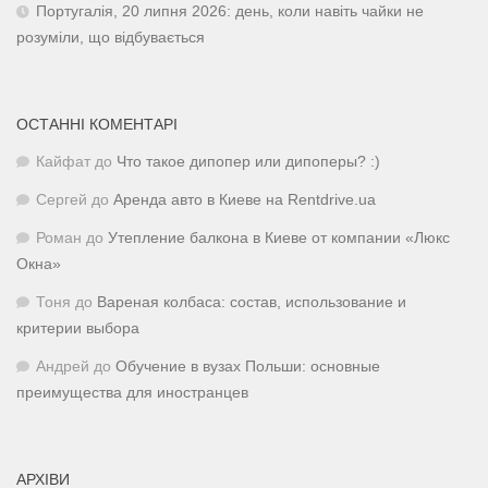
Португалія, 20 липня 2026: день, коли навіть чайки не
розуміли, що відбувається
ОСТАННІ КОМЕНТАРІ
Кайфат
до
Что такое дипопер или дипоперы? :)
Сергей
до
Аренда авто в Киеве на Rentdrive.ua
Роман
до
Утепление балкона в Киеве от компании «Люкс
Окна»
Тоня
до
Вареная колбаса: состав, использование и
критерии выбора
Андрей
до
Обучение в вузах Польши: основные
преимущества для иностранцев
АРХІВИ