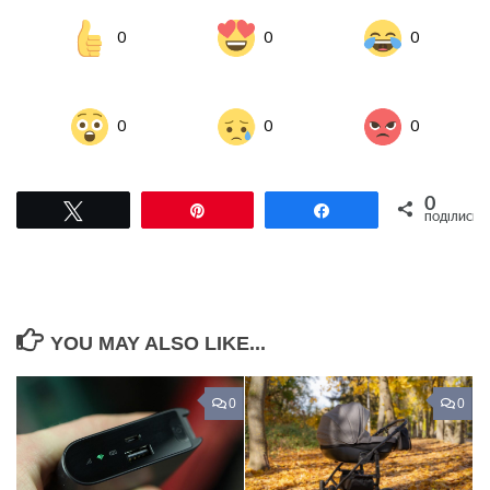
0
0
0
0
0
0
0
Tвітнути
Pin
Поділитися
ПОДІЛИСЬ
YOU MAY ALSO LIKE...
0
0