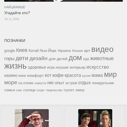
НАЙЦІКАВІШЕ
Угадайте кто?
18.11.2005
ПОЗНАЧКИ
видео
Киев
google
Китай
Нью-Йорк
арт
Украина
Япония
дом
дети
дизайн
горы
животные
для детей
еда
жизнь
искусство
здоровье
игра
игрушки
интерьер
мир
кофе
красота
мама
кот
казино
комфорт
кино
кухня
море
ню
опыт
отдых
остров
на пляже
понедельник
новости
семья
солнце
туалет
юмор
снег
спорт
творчество