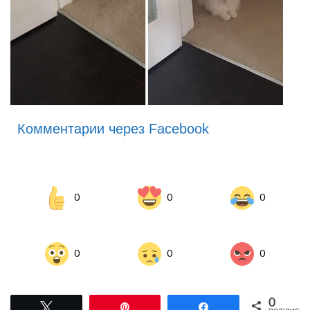
Комментарии через Facebook
0
0
0
0
0
0
0
Tвітнути
Pin
Поділитися