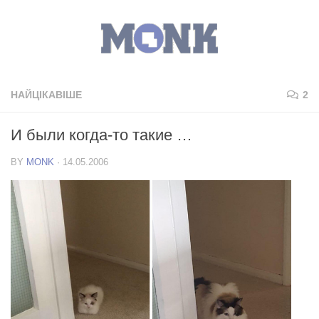
НАЙЦІКАВІШЕ
2
И были когда-то такие …
BY
MONK
·
14.05.2006