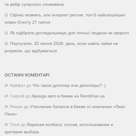
та вибір сучасного споживача
Сфінкс мовчить, але інтернет регоче: топ-5 найсмішніших
новин Єгипту 27 липня
Як підібрати доглядальницю для літньої людини чи хворого
Португалія, 20 липня 2026: день, коли навіть чайки не
розуміли, що відбувається
ОСТАННІ КОМЕНТАРІ
Кайфат
до
Что такое дипопер или дипоперы? :)
Сергей
до
Аренда авто в Киеве на Rentdrive.ua
Роман
до
Утепление балкона в Киеве от компании «Люкс
Окна»
Тоня
до
Вареная колбаса: состав, использование и
критерии выбора