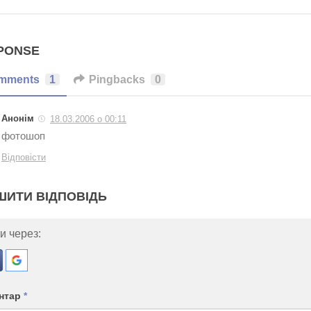
PONSE
mments
1
Pingbacks
0
Анонім
18.03.2006 о 00:11
фoтошоп
Відповісти
ШИТИ ВІДПОВІДЬ
и через:
нтар
*