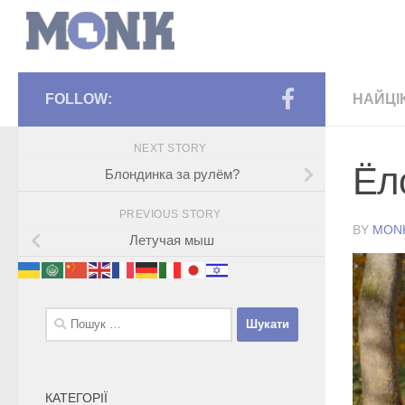
FOLLOW:
НАЙЦІ
NEXT STORY
Ёл
Блондинка за рулём?
PREVIOUS STORY
BY
MON
Летучая мыш
Пошук:
КАТЕГОРІЇ