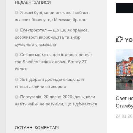
НЕДАВНІ ЗАПИСИ
Зіркові бурі, мери-авокадо і собака-
власник бізнесу- це Мексика, братан!
Електрокотел — що це, як працює,
особливості виробництва та вибір
YO
сучасного споживача
Сфінкс мовчить, але інтернет регоче:
топ-5 найсмішніших новин Єгипту 27
липня
Як підібрати доглядальницю для
літньої людини чи хворого
Португалія, 20 липня 2026: день, коли
Свет н
навіть чайки не розуміли, що відбувається
Стамб
24.01.20
ОСТАННІ КОМЕНТАРІ