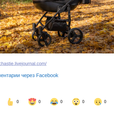
schastie.livejournal.com/
ентарии через Facebook
0
0
0
0
0