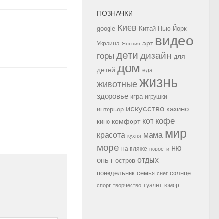
ПОЗНАЧКИ
Киев
google
Китай
Нью-Йорк
видео
арт
Украина
Япония
дети
дизайн
горы
для
дом
детей
еда
жизнь
животные
здоровье
игра
игрушки
искусство
казино
интерьер
кофе
кот
комфорт
кино
мир
красота
мама
кухня
море
ню
на пляже
новости
опыт
отдых
остров
семья
солнце
понедельник
снег
туалет
юмор
спорт
творчество