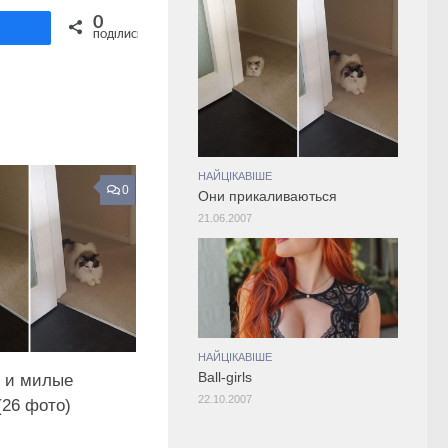
Share on Twitter
0
ділитися
ПОДІЛИСЬ
НАЙЦІКАВІШЕ
0
Они прикаливаються
21.06.2007
НАЙЦІКАВІШЕ
Ball-girls
 и милые
22.10.2007
(26 фото)