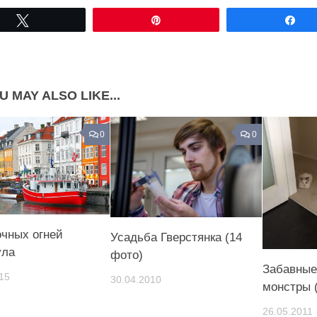
Share on Facebook
Share on LinkedIn
Tвітнути
Pin
По
Share on Pinterest
U MAY ALSO LIKE...
0
0
очных огней
Усадьба Гверстянка (14
ула
фото)
Забавные
15
30.04.2010
монстры 
26.05.2011