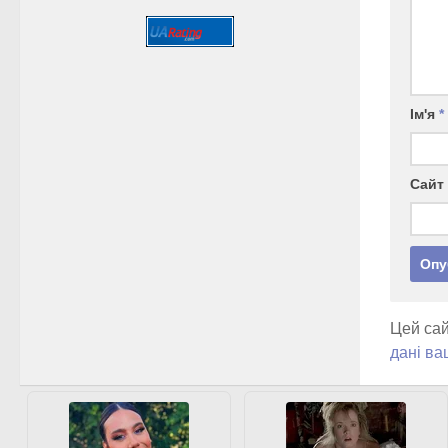
Ім'я
*
Сайт
Цей сай
дані ва