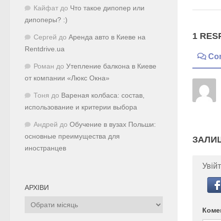
Кайфат
до
Что такое дипопер или
дипоперы? :)
1 RES
Сергей
до
Аренда авто в Киеве на
Rentdrive.ua
Co
Роман
до
Утепление балкона в Киеве
от компании «Люкс Окна»
Тоня
до
Вареная колбаса: состав,
использование и критерии выбора
Андрей
до
Обучение в вузах Польши:
основные преимущества для
ЗАЛИ
иностранцев
Увійт
АРХІВИ
Архіви
Коме