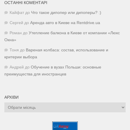
ОСТАННІ КОМЕНТАРІ
Кайфат
до
Что такое дипопер или дипоперы? :)
Сергей
до
Аренда авто в Киеве на Rentdrive.ua
Роман
до
Утепление балкона в Киеве от компании «Люкс
Окна»
Тоня
до
Вареная колбаса: состав, использование и
критерии выбора
Андрей
до
Обучение в вузах Польши: основные
преимущества для иностранцев
АРХІВИ
Архіви