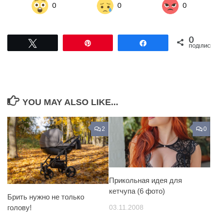
0
0
0
0
Tвітнути
Pin
Поділитися
ПОДІЛИСЬ
YOU MAY ALSO LIKE...
2
0
Прикольная идея для
кетчупа (6 фото)
Брить нужно не только
03.11.2008
голову!