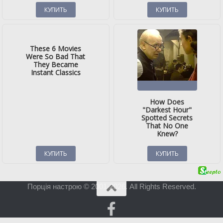
Порція настрою © 2001-2026. All Rights Reserved.