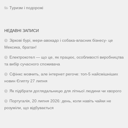
Туризм і подорожі
НЕДАВНІ ЗАПИСИ
Зіркові бурі, мери-авокадо і собака-власник бізнесу- це
Мексика, братан!
Електрокотел — що це, як працює, особливості виробництва
та вибір сучасного споживача
Сфінкс мовчить, але інтернет регоче: топ-5 найсмішніших
новин Єгипту 27 липня
Як підібрати доглядальницю для літньої людини чи хворого
Португалія, 20 липня 2026: день, коли навіть чайки не
розуміли, що відбувається