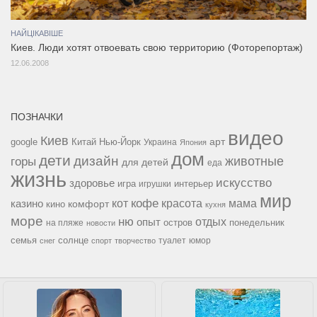
НАЙЦІКАВІШЕ
Киев. Люди хотят отвоевать свою территорию (Фоторепортаж)
12.06.2008
ПОЗНАЧКИ
видео
Киев
google
Китай
Нью-Йорк
арт
Украина
Япония
дом
дети
дизайн
горы
животные
для детей
еда
жизнь
искусство
здоровье
игра
игрушки
интерьер
мир
кофе
красота
мама
кот
казино
комфорт
кино
кухня
море
ню
опыт
отдых
остров
на пляже
понедельник
новости
семья
солнце
туалет
юмор
снег
спорт
творчество