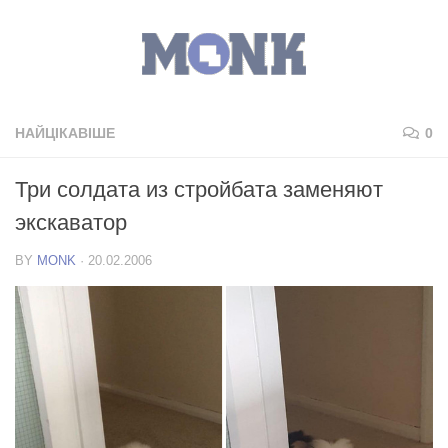
НАЙЦІКАВІШЕ
0
Три солдата из стройбата заменяют
экскаватор
BY
MONK
·
20.02.2006