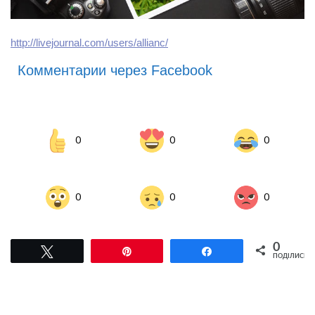
http://livejournal.com/users/allianc/
Комментарии через Facebook
0
0
0
0
0
0
0
Tвітнути
Pin
Поділитися
ПОДІЛИСЬ