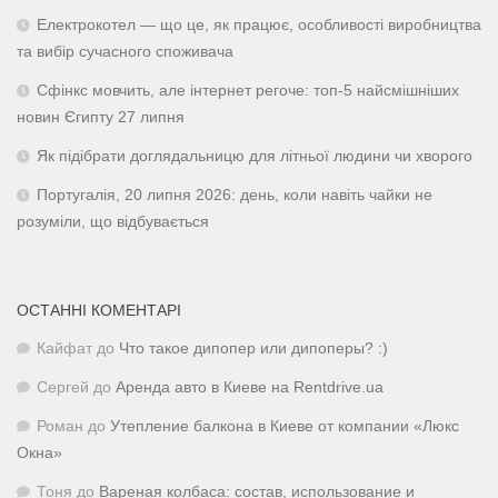
Електрокотел — що це, як працює, особливості виробництва
та вибір сучасного споживача
Сфінкс мовчить, але інтернет регоче: топ-5 найсмішніших
новин Єгипту 27 липня
Як підібрати доглядальницю для літньої людини чи хворого
Португалія, 20 липня 2026: день, коли навіть чайки не
розуміли, що відбувається
ОСТАННІ КОМЕНТАРІ
Кайфат
до
Что такое дипопер или дипоперы? :)
Сергей
до
Аренда авто в Киеве на Rentdrive.ua
Роман
до
Утепление балкона в Киеве от компании «Люкс
Окна»
Тоня
до
Вареная колбаса: состав, использование и