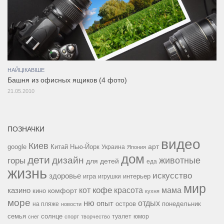
НАЙЦІКАВІШЕ
Башня из офисных ящиков (4 фото)
21.05.2010
ПОЗНАЧКИ
видео
Киев
google
Китай
Нью-Йорк
арт
Украина
Япония
дом
дети
дизайн
горы
животные
для детей
еда
жизнь
искусство
здоровье
игра
игрушки
интерьер
мир
кофе
красота
мама
кот
казино
комфорт
кино
кухня
море
ню
опыт
отдых
остров
на пляже
понедельник
новости
семья
солнце
туалет
юмор
снег
спорт
творчество