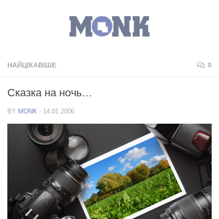
НАЙЦІКАВІШЕ
0
Сказка на ночь…
BY
MONK
·
14.01.2006