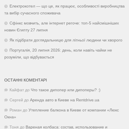
Електрокотел — що це, як працює, особливості виробництва
та вибір сучасного споживача
Сфінкс мовчить, але інтернет регоче: топ-5 найсмішніших
новин Єгипту 27 липня
Як підібрати доглядальницю для літньої людини чи хворого
Португалія, 20 липня 2026: день, коли навіть чайки не
розуміли, що відбувається
ОСТАННІ КОМЕНТАРІ
Кайфат
до
Что такое дипопер или дипоперы? :)
Сергей
до
Аренда авто в Киеве на Rentdrive.ua
Роман
до
Утепление балкона в Киеве от компании «Люкс
Окна»
Тоня
до
Вареная колбаса: состав, использование и