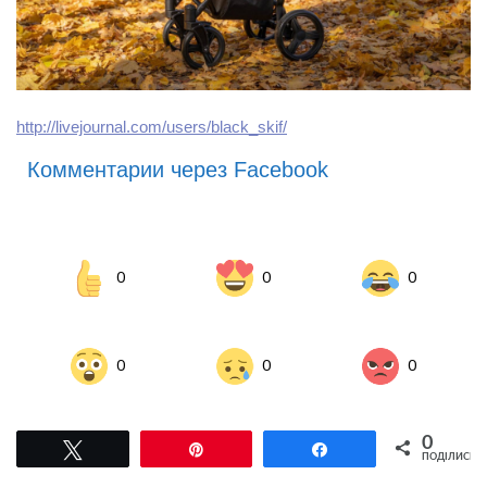
http://livejournal.com/users/black_skif/
Комментарии через Facebook
0
0
0
0
0
0
0
Tвітнути
Pin
Поділитися
ПОДІЛИСЬ