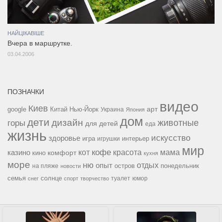
НАЙЦІКАВІШЕ
Вчера в маршрутке.
03.04.2006
ПОЗНАЧКИ
видео
Киев
google
Китай
Нью-Йорк
арт
Украина
Япония
дом
дети
дизайн
горы
животные
для детей
еда
жизнь
искусство
здоровье
игра
игрушки
интерьер
мир
кофе
красота
мама
кот
казино
комфорт
кино
кухня
море
ню
опыт
отдых
остров
на пляже
понедельник
новости
семья
солнце
туалет
юмор
снег
спорт
творчество