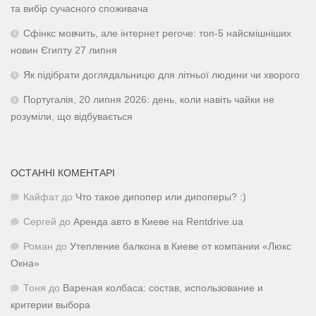
та вибір сучасного споживача
Сфінкс мовчить, але інтернет регоче: топ-5 найсмішніших
новин Єгипту 27 липня
Як підібрати доглядальницю для літньої людини чи хворого
Португалія, 20 липня 2026: день, коли навіть чайки не
розуміли, що відбувається
ОСТАННІ КОМЕНТАРІ
Кайфат
до
Что такое дипопер или дипоперы? :)
Сергей
до
Аренда авто в Киеве на Rentdrive.ua
Роман
до
Утепление балкона в Киеве от компании «Люкс
Окна»
Тоня
до
Вареная колбаса: состав, использование и
критерии выбора