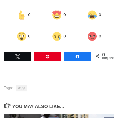
0
0
0
0
0
0
0
Tвітнути
Pin
Поділитися
ПОДІЛИСЬ
Tags:
мода
YOU MAY ALSO LIKE...