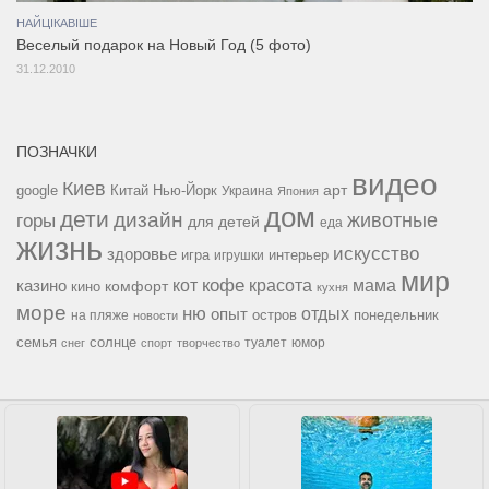
НАЙЦІКАВІШЕ
Веселый подарок на Новый Год (5 фото)
31.12.2010
ПОЗНАЧКИ
видео
Киев
google
Китай
Нью-Йорк
арт
Украина
Япония
дом
дети
дизайн
горы
животные
для детей
еда
жизнь
искусство
здоровье
игра
игрушки
интерьер
мир
кофе
красота
мама
кот
казино
комфорт
кино
кухня
море
ню
опыт
отдых
остров
на пляже
понедельник
новости
семья
солнце
туалет
юмор
снег
спорт
творчество