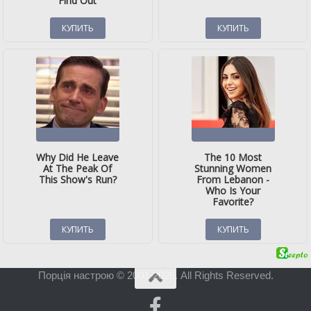
Порція настрою © 2001-2026. All Rights Reserved.