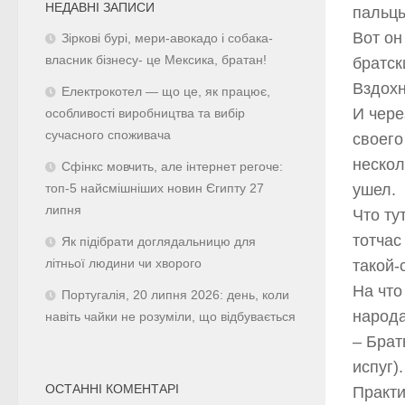
НЕДАВНІ ЗАПИСИ
пальцы
Вот он
Зіркові бурі, мери-авокадо і собака-
власник бізнесу- це Мексика, братан!
братс
Вздохн
Електрокотел — що це, як працює,
И чере
особливості виробництва та вибір
сучасного споживача
своего
нескол
Сфінкс мовчить, але інтернет регоче:
ушел.
топ-5 найсмішніших новин Єгипту 27
липня
Что ту
тотчас
Як підібрати доглядальницю для
літньої людини чи хворого
такой-
На что
Португалія, 20 липня 2026: день, коли
народа
навіть чайки не розуміли, що відбувається
– Брат
испуг)
ОСТАННІ КОМЕНТАРІ
Практи