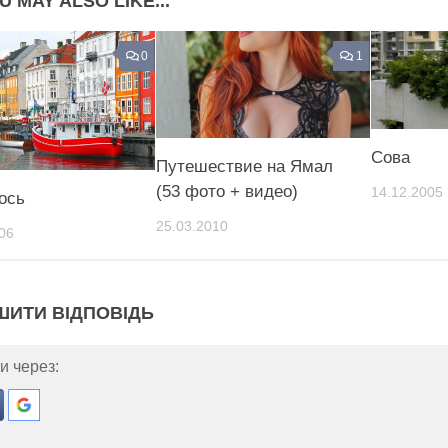
U MAY ALSO LIKE...
0
1
Сова
Путешествие на Ямал
(53 фото + видео)
14.12.2005
ось
25.03.2010
06
ШИТИ ВІДПОВІДЬ
и через: