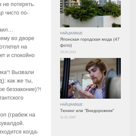
 не потерять.
р чисто по-
таил…
НАЙЦІКАВІШЕ
шему во дворе
Японская городская мода (47
фото)
 отлетел на
28.04.2011
ет и спокойно
яка"! Вызвали
): как же ты,
ое беззаконие)?!
тантского
НАЙЦІКАВІШЕ
Тюнинг или "Внедорожник"
топ (грабеж на
11.01.2007
 кувалдой.
иходится когда-