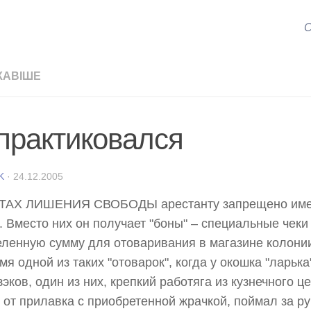
С
КАВІШЕ
практиковался
K
·
24.12.2005
ТАХ ЛИШЕНИЯ СВОБОДЫ арестанту запрещено име
. Вместо них он получает "боны" – специальные чеки
ленную сумму для отоваривания в магазине колони
мя одной из таких "отоварок", когда у окошка "ларьк
зэков, один из них, крепкий работяга из кузнечного ц
 от прилавка с приобретенной жрачкой, поймал за р