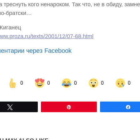
а треснуть кого ненароком. Так что, не в обиду, замн
по-братски…
Жиганец
www.proza.ru/texts/2001/12/07-68.html
ентарии через Facebook
0
0
0
0
0
Share on Facebook
Share on LinkedIn
Tвітнути
Pin
По
Share on Pinterest