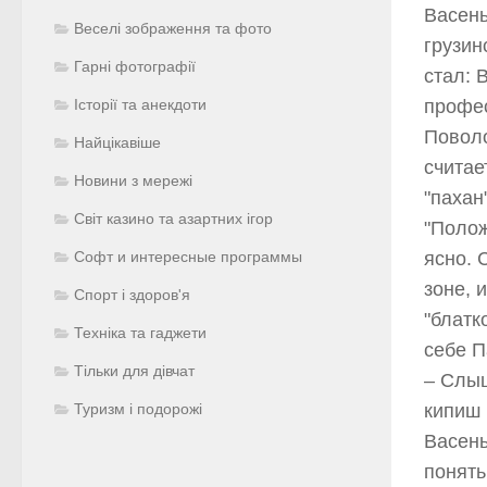
Васень
Веселі зображення та фото
грузин
Гарні фотографії
стал: 
профес
Історії та анекдоти
Поволо
Найцікавіше
считае
Новини з мережі
"пахан
Світ казино та азартних ігор
"Полож
ясно. 
Софт и интересные программы
зоне, 
Спорт і здоров'я
"блатк
Техніка та гаджети
себе П
Тільки для дівчат
– Слыш
кипиш 
Туризм і подорожі
Васень
понять