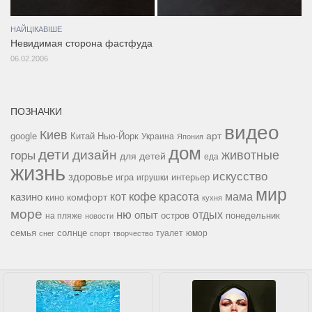
НАЙЦІКАВІШЕ
Невидимая сторона фастфуда
06.02.2006
ПОЗНАЧКИ
видео
Киев
google
Китай
Нью-Йорк
арт
Украина
Япония
дом
дети
дизайн
горы
животные
для детей
еда
жизнь
искусство
здоровье
игра
игрушки
интерьер
мир
кофе
красота
мама
кот
казино
комфорт
кино
кухня
море
ню
опыт
отдых
остров
на пляже
понедельник
новости
семья
солнце
туалет
юмор
снег
спорт
творчество