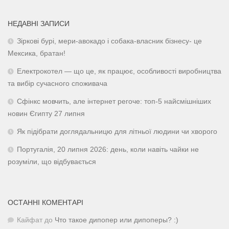
НЕДАВНІ ЗАПИСИ
Зіркові бурі, мери-авокадо і собака-власник бізнесу- це
Мексика, братан!
Електрокотел — що це, як працює, особливості виробництва
та вибір сучасного споживача
Сфінкс мовчить, але інтернет регоче: топ-5 найсмішніших
новин Єгипту 27 липня
Як підібрати доглядальницю для літньої людини чи хворого
Португалія, 20 липня 2026: день, коли навіть чайки не
розуміли, що відбувається
ОСТАННІ КОМЕНТАРІ
Кайфат
до
Что такое дипопер или дипоперы? :)