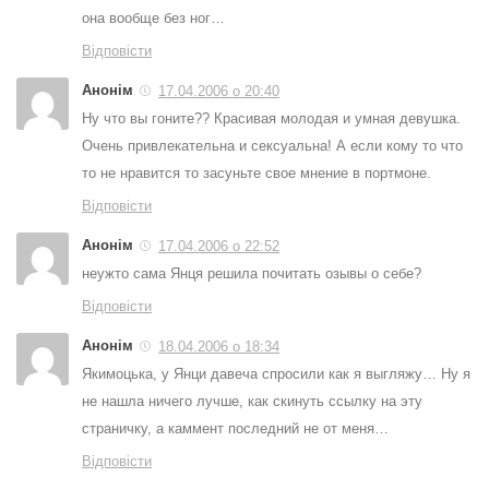
она вообще без ног…
Відповісти
Анонім
17.04.2006 о 20:40
Ну что вы гоните?? Красивая молодая и умная девушка.
Очень привлекательна и сексуальна! А если кому то что
то не нравится то засуньте свое мнение в портмоне.
Відповісти
Анонім
17.04.2006 о 22:52
неужто сама Янця решила почитать озывы о себе?
Відповісти
Анонім
18.04.2006 о 18:34
Якимоцька, у Янци давеча спросили как я выгляжу… Ну я
не нашла ничего лучше, как скинуть ссылку на эту
страничку, а каммент последний не от меня…
Відповісти