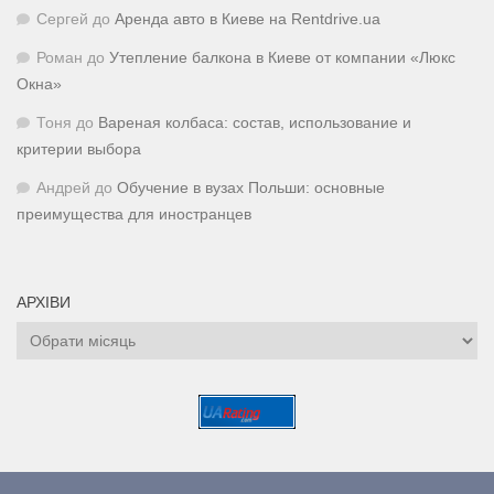
Сергей
до
Аренда авто в Киеве на Rentdrive.ua
Роман
до
Утепление балкона в Киеве от компании «Люкс
Окна»
Тоня
до
Вареная колбаса: состав, использование и
критерии выбора
Андрей
до
Обучение в вузах Польши: основные
преимущества для иностранцев
АРХІВИ
Архіви