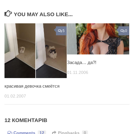
YOU MAY ALSO LIKE...
5
0
Засада… да?!
01.11.2006
красивая девочка смеётся
01.02.2007
12 КОМЕНТАРІВ
Comments
12
Pingbacks
0