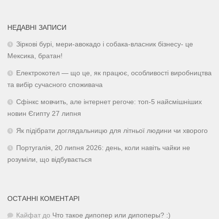
НЕДАВНІ ЗАПИСИ
Зіркові бурі, мери-авокадо і собака-власник бізнесу- це
Мексика, братан!
Електрокотел — що це, як працює, особливості виробництва
та вибір сучасного споживача
Сфінкс мовчить, але інтернет регоче: топ-5 найсмішніших
новин Єгипту 27 липня
Як підібрати доглядальницю для літньої людини чи хворого
Португалія, 20 липня 2026: день, коли навіть чайки не
розуміли, що відбувається
ОСТАННІ КОМЕНТАРІ
Кайфат
до
Что такое дипопер или дипоперы? :)