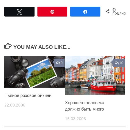
0
Tвітнути
Pin
Поділитися
ПОДІЛИСЬ
YOU MAY ALSO LIKE...
0
10
Пьяное розовое бикини
Хорошего человека
22.09.2006
должно быть много
15.03.2006