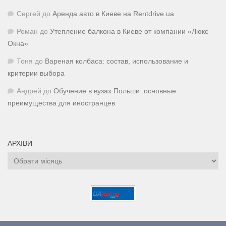
Сергей
до
Аренда авто в Киеве на Rentdrive.ua
Роман
до
Утепление балкона в Киеве от компании «Люкс
Окна»
Тоня
до
Вареная колбаса: состав, использование и
критерии выбора
Андрей
до
Обучение в вузах Польши: основные
преимущества для иностранцев
АРХІВИ
Архіви