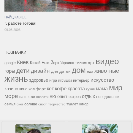
НАЙЦІКАВІШЕ
К работе готова!
09.08.2006
ПОЗНАЧКИ
видео
Киев
google
Китай
Нью-Йорк
арт
Украина
Япония
дом
дети
дизайн
горы
животные
для детей
еда
жизнь
искусство
здоровье
игра
игрушки
интерьер
мир
кофе
красота
мама
кот
казино
комфорт
кино
кухня
море
ню
опыт
отдых
остров
на пляже
понедельник
новости
семья
солнце
туалет
юмор
снег
спорт
творчество