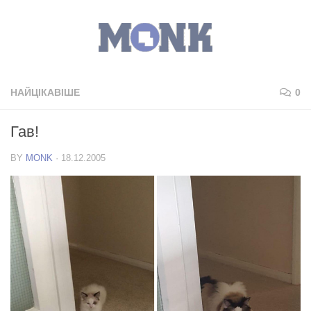
НАЙЦІКАВІШЕ
0
Гав!
BY
MONK
·
18.12.2005