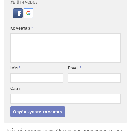
Увійти через:
Коментар
*
Ім'я
*
Email
*
Сайт
Цей сайт використовує Akismet для зменшення спаму.