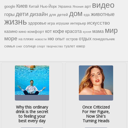
видео
Киев
google
Китай
Нью-Йорк
арт
Украина
Япония
дом
дети
дизайн
горы
животные
для детей
еда
жизнь
искусство
здоровье
игра
игрушки
интерьер
мир
кофе
красота
мама
кот
казино
комфорт
кино
кухня
море
ню
опыт
отдых
остров
на пляже
понедельник
новости
семья
солнце
туалет
юмор
снег
спорт
творчество