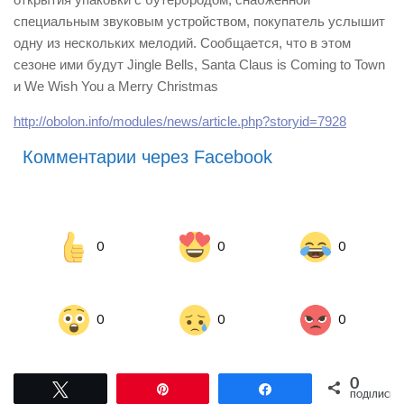
специальным звуковым устройством, покупатель услышит
одну из нескольких мелодий. Сообщается, что в этом
сезоне ими будут Jingle Bells, Santa Claus is Coming to Town
и We Wish You a Merry Christmas
http://obolon.info/modules/news/article.php?storyid=7928
Комментарии через Facebook
0
0
0
0
0
0
0
Tвітнути
Pin
Поділитися
ПОДІЛИСЬ