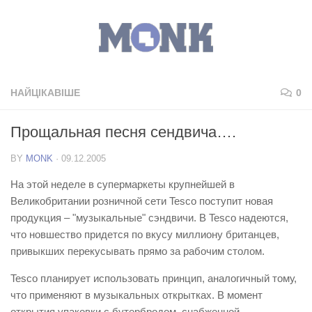
НАЙЦІКАВІШЕ
0
Прощальная песня сендвича….
BY
MONK
·
09.12.2005
На этой неделе в супермаркеты крупнейшей в
Великобритании розничной сети Tesco поступит новая
продукция – "музыкальные" сэндвичи. В Tesco надеются,
что новшество придется по вкусу миллиону британцев,
привыкших перекусывать прямо за рабочим столом.
Tesco планирует использовать принцип, аналогичный тому,
что применяют в музыкальных открытках. В момент
открытия упаковки с бутербродом, снабженной