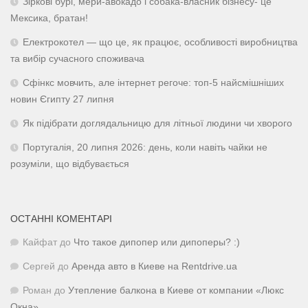
Зіркові бурі, мери-авокадо і собака-власник бізнесу- це
Мексика, братан!
Електрокотел — що це, як працює, особливості виробництва
та вибір сучасного споживача
Сфінкс мовчить, але інтернет регоче: топ-5 найсмішніших
новин Єгипту 27 липня
Як підібрати доглядальницю для літньої людини чи хворого
Португалія, 20 липня 2026: день, коли навіть чайки не
розуміли, що відбувається
ОСТАННІ КОМЕНТАРІ
Кайфат
до
Что такое дипопер или дипоперы? :)
Сергей
до
Аренда авто в Киеве на Rentdrive.ua
Роман
до
Утепление балкона в Киеве от компании «Люкс
Окна»