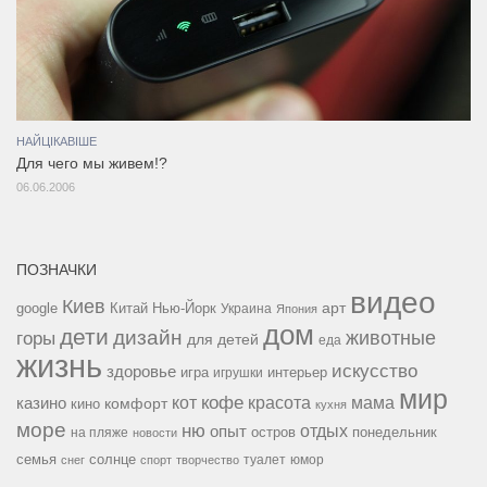
НАЙЦІКАВІШЕ
Для чего мы живем!?
06.06.2006
ПОЗНАЧКИ
видео
Киев
google
Китай
Нью-Йорк
арт
Украина
Япония
дом
дети
дизайн
горы
животные
для детей
еда
жизнь
искусство
здоровье
игра
игрушки
интерьер
мир
кофе
красота
мама
кот
казино
комфорт
кино
кухня
море
ню
опыт
отдых
остров
на пляже
понедельник
новости
семья
солнце
туалет
юмор
снег
спорт
творчество