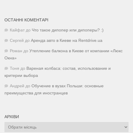
ОСТАННІ КОМЕНТАРІ
Кайфат
до
Что такое дипопер или дипоперы? :)
Сергей
до
Аренда авто в Киеве на Rentdrive.ua
Роман
до
Утепление балкона в Киеве от компании «Люкс
Окна»
Тоня
до
Вареная колбаса: состав, использование и
критерии выбора
Андрей
до
Обучение в вузах Польши: основные
преимущества для иностранцев
АРХІВИ
Архіви