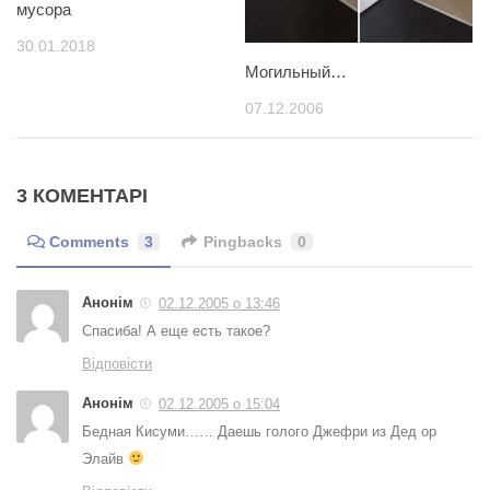
мусора
30.01.2018
Могильный…
07.12.2006
3 КОМЕНТАРІ
Comments
3
Pingbacks
0
Анонім
02.12.2005 о 13:46
Спасиба! А еще есть такое?
Відповісти
Анонім
02.12.2005 о 15:04
Бедная Кисуми…… Даешь голого Джефри из Дед ор
Элайв