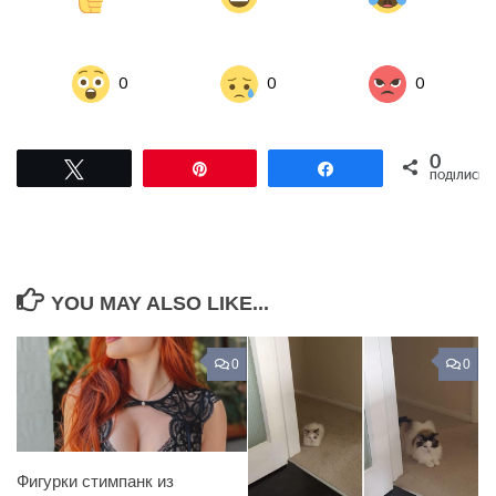
0
0
0
0
Tвітнути
Pin
Поділитися
ПОДІЛИСЬ
YOU MAY ALSO LIKE...
0
0
Фигурки стимпанк из