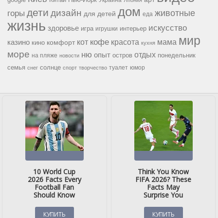
Украина
Япония
дом
дети
дизайн
горы
животные
для детей
еда
жизнь
искусство
здоровье
игра
игрушки
интерьер
мир
кофе
красота
мама
кот
казино
комфорт
кино
кухня
море
ню
опыт
отдых
остров
на пляже
понедельник
новости
семья
солнце
туалет
юмор
снег
спорт
творчество