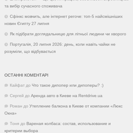
та вибір сучасного споживача
Сфінкс мовчить, але інтернет регоче: топ-5 найсмішніших
новин Єгипту 27 липня
Як підібрати доглядальницю для літньої людини чи хворого
Португалія, 20 липня 2026: день, коли навіть чайки не
розуміли, що відбувається
ОСТАННІ КОМЕНТАРІ
Кайфат
до
Что такое дипопер или дипоперы? :)
Сергей
до
Аренда авто в Киеве на Rentdrive.ua
Роман
до
Утепление балкона в Киеве от компании «Люкс
Окна»
Тоня
до
Вареная колбаса: состав, использование и
критерии выбора