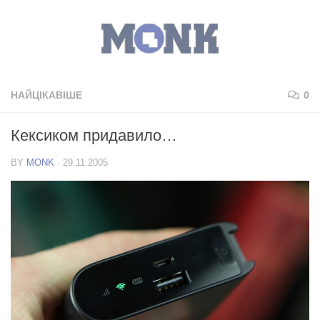
НАЙЦІКАВІШЕ
0
Кексиком придавило…
BY
MONK
·
29.11.2005