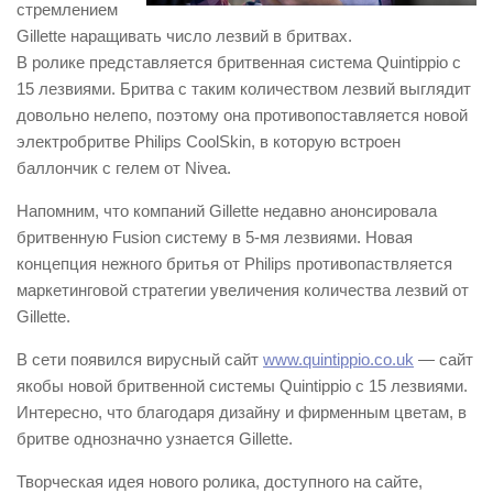
стремлением
Gillette наращивать число лезвий в бритвах.
В ролике представляется бритвенная система Quintippio с
15 лезвиями. Бритва с таким количеством лезвий выглядит
довольно нелепо, поэтому она противопоставляется новой
электробритве Philips CoolSkin, в которую встроен
баллончик с гелем от Nivea.
Напомним, что компаний Gillette недавно анонсировала
бритвенную Fusion систему в 5-мя лезвиями. Новая
концепция нежного бритья от Philips противопаствляется
маркетинговой стратегии увеличения количества лезвий от
Gillette.
В сети появился вирусный сайт
www.quintippio.co.uk
— сайт
якобы новой бритвенной системы Quintippio с 15 лезвиями.
Интересно, что благодаря дизайну и фирменным цветам, в
бритве однозначно узнается Gillette.
Творческая идея нового ролика, доступного на сайте,