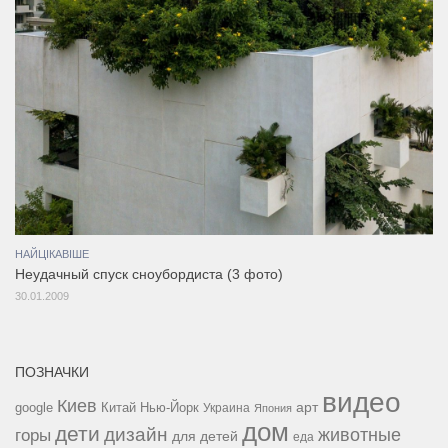
НАЙЦІКАВІШЕ
Неудачный спуск сноубордиста (3 фото)
30.01.2009
ПОЗНАЧКИ
видео
Киев
google
Китай
Нью-Йорк
арт
Украина
Япония
дом
дети
дизайн
горы
животные
для детей
еда