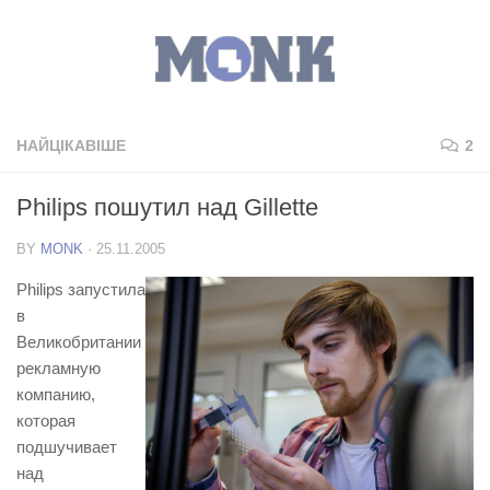
НАЙЦІКАВІШЕ
2
Philips пошутил над Gillette
BY
MONK
·
25.11.2005
Philips запустила
в
Великобритании
рекламную
компанию,
которая
подшучивает
над