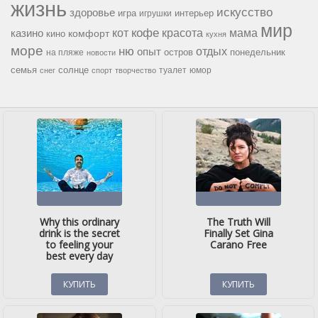
жизнь
искусство
здоровье
игра
игрушки
интерьер
мир
кофе
красота
мама
кот
казино
комфорт
кино
кухня
море
ню
опыт
отдых
остров
на пляже
понедельник
новости
семья
солнце
туалет
юмор
снег
спорт
творчество