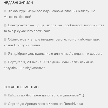
НЕДАВНІ ЗАПИСИ
Зіркові бурі, мери-авокадо і собака-власник бізнесу- це
Мексика, братан!
Електрокотел — що це, як працює, особливості виробництва
та вибір сучасного споживача
Сфінкс мовчить, але інтернет регоче: топ-5 найсмішніших
новин Єгипту 27 липня
Як підібрати доглядальницю для літньої людини чи хворого
Португалія, 20 липня 2026: день, коли навіть чайки не
розуміли, що відбувається
ОСТАННІ КОМЕНТАРІ
Кайфат
до
Что такое дипопер или дипоперы? :)
Сергей
до
Аренда авто в Киеве на Rentdrive.ua