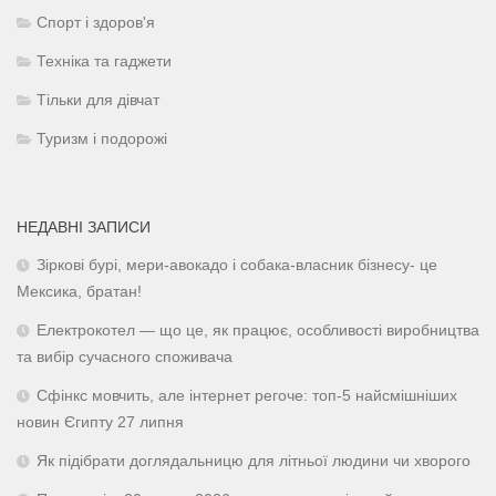
Спорт і здоров'я
Техніка та гаджети
Тільки для дівчат
Туризм і подорожі
НЕДАВНІ ЗАПИСИ
Зіркові бурі, мери-авокадо і собака-власник бізнесу- це
Мексика, братан!
Електрокотел — що це, як працює, особливості виробництва
та вибір сучасного споживача
Сфінкс мовчить, але інтернет регоче: топ-5 найсмішніших
новин Єгипту 27 липня
Як підібрати доглядальницю для літньої людини чи хворого