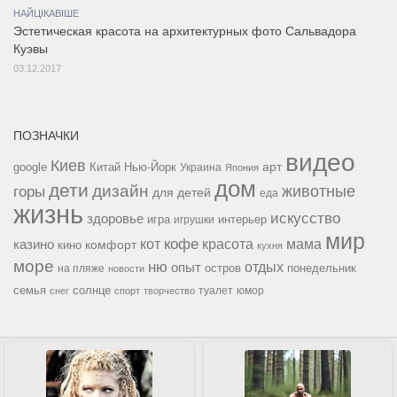
НАЙЦІКАВІШЕ
Эстетическая красота на архитектурных фото Сальвадора
Куэвы
03.12.2017
ПОЗНАЧКИ
видео
Киев
google
Китай
Нью-Йорк
арт
Украина
Япония
дом
дети
дизайн
горы
животные
для детей
еда
жизнь
искусство
здоровье
игра
игрушки
интерьер
мир
кофе
красота
мама
кот
казино
комфорт
кино
кухня
море
ню
опыт
отдых
остров
на пляже
понедельник
новости
семья
солнце
туалет
юмор
снег
спорт
творчество