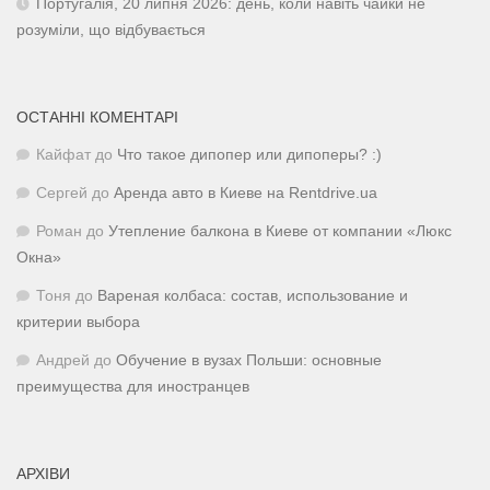
Португалія, 20 липня 2026: день, коли навіть чайки не
розуміли, що відбувається
ОСТАННІ КОМЕНТАРІ
Кайфат
до
Что такое дипопер или дипоперы? :)
Сергей
до
Аренда авто в Киеве на Rentdrive.ua
Роман
до
Утепление балкона в Киеве от компании «Люкс
Окна»
Тоня
до
Вареная колбаса: состав, использование и
критерии выбора
Андрей
до
Обучение в вузах Польши: основные
преимущества для иностранцев
АРХІВИ