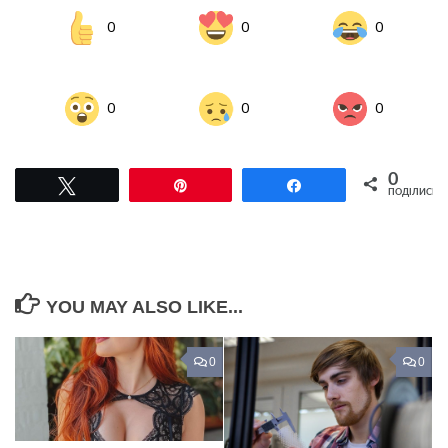
0
0
0
0
0
0
0
Tвітнути
Pin
Поділитися
ПОДІЛИСЬ
YOU MAY ALSO LIKE...
0
0