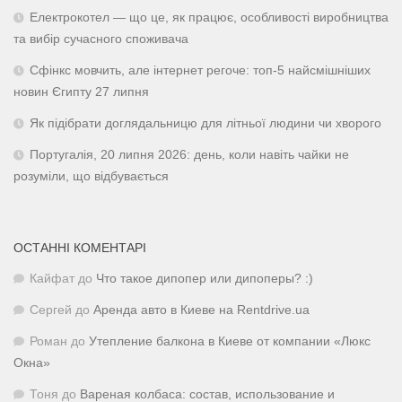
Електрокотел — що це, як працює, особливості виробництва
та вибір сучасного споживача
Сфінкс мовчить, але інтернет регоче: топ-5 найсмішніших
новин Єгипту 27 липня
Як підібрати доглядальницю для літньої людини чи хворого
Португалія, 20 липня 2026: день, коли навіть чайки не
розуміли, що відбувається
ОСТАННІ КОМЕНТАРІ
Кайфат
до
Что такое дипопер или дипоперы? :)
Сергей
до
Аренда авто в Киеве на Rentdrive.ua
Роман
до
Утепление балкона в Киеве от компании «Люкс
Окна»
Тоня
до
Вареная колбаса: состав, использование и