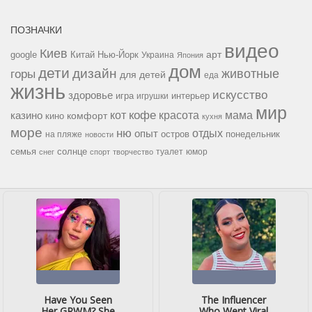
ПОЗНАЧКИ
видео
Киев
google
Китай
Нью-Йорк
арт
Украина
Япония
дом
дети
дизайн
горы
животные
для детей
еда
жизнь
искусство
здоровье
игра
игрушки
интерьер
мир
кофе
красота
мама
кот
казино
комфорт
кино
кухня
море
ню
опыт
отдых
остров
на пляже
понедельник
новости
семья
солнце
туалет
юмор
снег
спорт
творчество