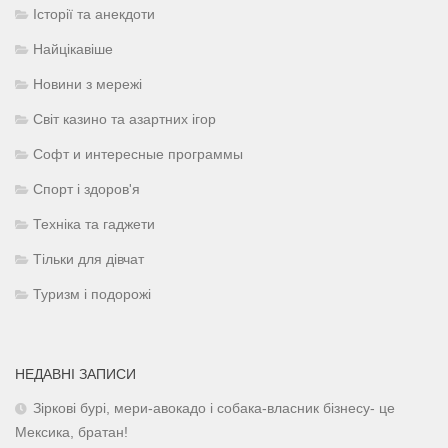
Історії та анекдоти
Найцікавіше
Новини з мережі
Світ казино та азартних ігор
Софт и интересные программы
Спорт і здоров'я
Техніка та гаджети
Тільки для дівчат
Туризм і подорожі
НЕДАВНІ ЗАПИСИ
Зіркові бурі, мери-авокадо і собака-власник бізнесу- це
Мексика, братан!