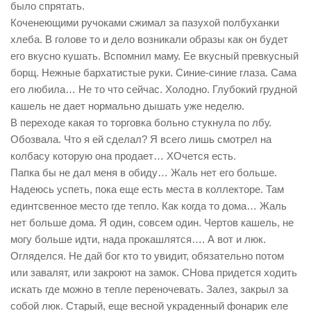
было спрятать.
Коченеющими ручоками сжимал за пазухой полбуханки
хлеба. В голове то и дело возникали образы как он будет
его вкусно кушать. Вспомнил маму. Ее вкусный превкусный
борщ. Нежные бархатистые руки. Синие-синие глаза. Сама
его любила… Не то что сейчас. Холодно. Глубокий грудной
кашель не дает нормально дышать уже неделю.
В переходе какая то торговка больно стукнула по лбу.
Обозвала. Что я ей сделал? Я всего лишь смотрел на
колбасу которую она продает… ХОчется есть.
Папка бы не дал меня в обиду… Жаль нет его больше.
Надеюсь успеть, пока еще есть места в коллекторе. Там
единтсвенное место где тепло. Как когда то дома… Жаль
нет больше дома. Я один, совсем один. Чертов кашель, не
могу больше идти, нада прокашлятся…. А вот и люк.
Огляделся. Не дай бог кто то увидит, обязательно потом
или завалят, или закроют на замок. СНова придется ходить
искать где можно в тепле переночевать. Залез, закрыл за
собой люк. Старый, еще весной украденный фонарик еле