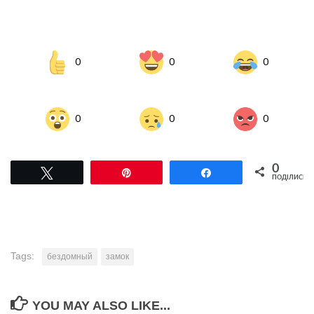
0
0
0
0
0
0
0
Tвітнути
Pin
Поділитися
ПОДІЛИСЬ
Tags:
бездомный
замок
YOU MAY ALSO LIKE...