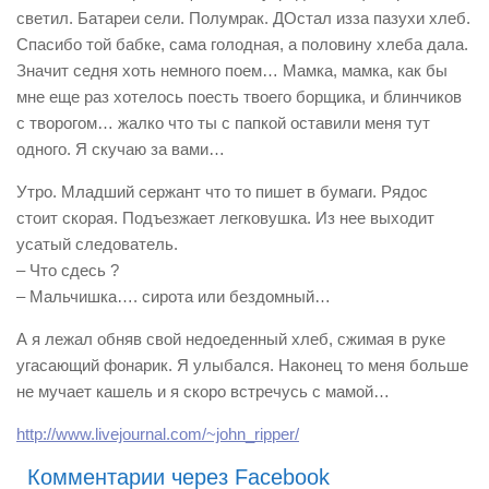
светил. Батареи сели. Полумрак. ДОстал изза пазухи хлеб.
Спасибо той бабке, сама голодная, а половину хлеба дала.
Значит седня хоть немного поем… Мамка, мамка, как бы
мне еще раз хотелось поесть твоего борщика, и блинчиков
с творогом… жалко что ты с папкой оставили меня тут
одного. Я скучаю за вами…
Утро. Младший сержант что то пишет в бумаги. Рядос
стоит скорая. Подъезжает легковушка. Из нее выходит
усатый следователь.
– Что сдесь ?
– Мальчишка…. сирота или бездомный…
А я лежал обняв свой недоеденный хлеб, сжимая в руке
угасающий фонарик. Я улыбался. Наконец то меня больше
не мучает кашель и я скоро встречусь с мамой…
http://www.livejournal.com/~john_ripper/
Комментарии через Facebook