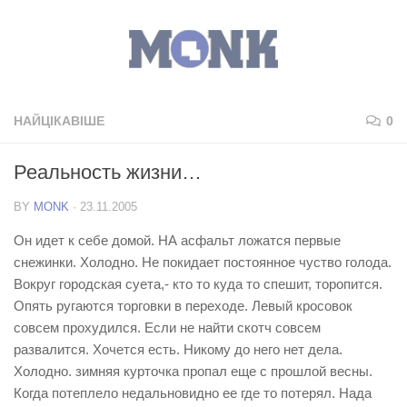
НАЙЦІКАВІШЕ
0
Реальность жизни…
BY
MONK
·
23.11.2005
Он идет к себе домой. НА асфальт ложатся первые
снежинки. Холодно. Не покидает постоянное чуство голода.
Вокруг городская суета,- кто то куда то спешит, торопится.
Опять ругаются торговки в переходе. Левый кросовок
совсем прохудился. Если не найти скотч совсем
развалится. Хочется есть. Никому до него нет дела.
Холодно. зимняя курточка пропал еще с прошлой весны.
Когда потеплело недальновидно ее где то потерял. Нада