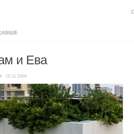
С
КАВІШЕ
ам и Ева
K
·
15.11.2005