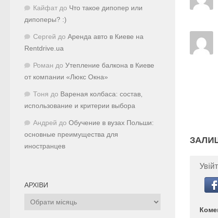
Кайфат
до
Что такое дипопер или
дипоперы? :)
Сергей
до
Аренда авто в Киеве на
Rentdrive.ua
Роман
до
Утепление балкона в Киеве
от компании «Люкс Окна»
Тоня
до
Вареная колбаса: состав,
использование и критерии выбора
Андрей
до
Обучение в вузах Польши:
основные преимущества для
ЗАЛИ
иностранцев
Увійт
АРХІВИ
Архіви
Коме