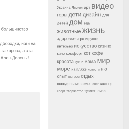
видео
арт
Украина
Япония
дети
дизайн
горы
для
дом
детей
еда
жизнь
е большинство
животные
здоровье
игра
игрушки
дбородки, ноги на
искусство
казино
интерьер
та корова, а эта
кофе
кот
комфорт
кино
е Ален-Делоны!
мир
красота
мама
кухня
море
ню
на пляже
новости
опыт
отдых
остров
семья
солнце
понедельник
снег
туалет
юмор
спорт
творчество