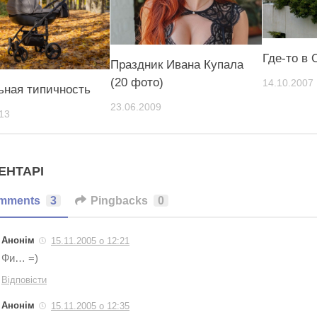
Где-то в 
Праздник Ивана Купала
(20 фото)
14.10.2007
ьная типичность
23.06.2009
13
ЕНТАРІ
mments
3
Pingbacks
0
Анонім
15.11.2005 о 12:21
Фи… =)
Відповісти
Анонім
15.11.2005 о 12:35