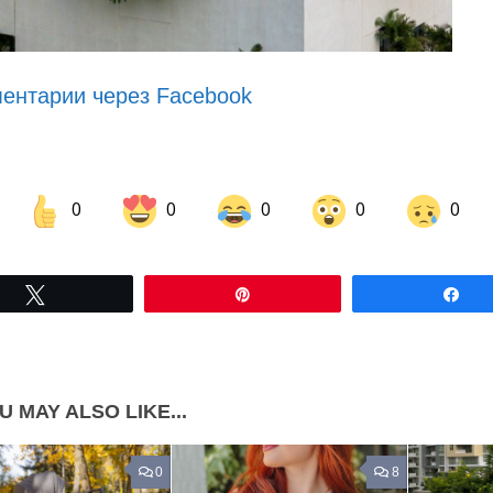
ентарии через Facebook
0
0
0
0
0
Share on Facebook
Share on LinkedIn
Tвітнути
Pin
По
Share on Pinterest
U MAY ALSO LIKE...
0
8