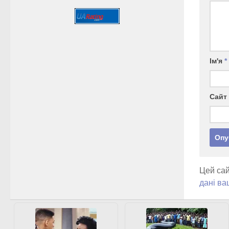
Ім'я
*
Сайт
Цей сай
дані ва