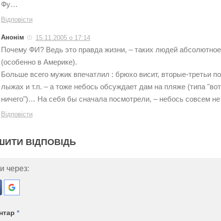
Фу…
Відповісти
Анонім
15.11.2005 о 17:14
Почему ФИ? Ведь это правда жизни, – таких людей абсолютно
(особенно в Америке).
Больше всего мужик впечатлил : брюхо висит, вторые-третьи по
лыжах и т.п. – а тоже небось обсуждает дам на пляже (типа "вот 
ничего")… На себя бы сначала посмотрели, – небось совсем н
Відповісти
ШИТИ ВІДПОВІДЬ
и через:
нтар
*