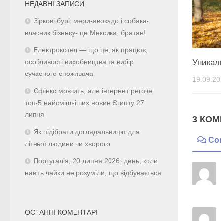
НЕДАВНІ ЗАПИСИ
Зіркові бурі, мери-авокадо і собака-
власник бізнесу- це Мексика, братан!
Електрокотел — що це, як працює,
Уникал
особливості виробництва та вибір
сучасного споживача
19.09.20
Сфінкс мовчить, але інтернет регоче:
топ-5 найсмішніших новин Єгипту 27
липня
3 КОМ
Як підібрати доглядальницю для
Co
літньої людини чи хворого
Португалія, 20 липня 2026: день, коли
навіть чайки не розуміли, що відбувається
ОСТАННІ КОМЕНТАРІ