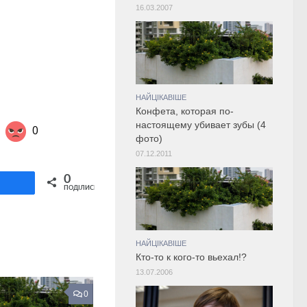
16.03.2007
НАЙЦІКАВІШЕ
Конфета, которая по-
настоящему убивает зубы (4
0
фото)
07.12.2011
Share on Twitter
0
ділитися
ПОДІЛИСЬ
НАЙЦІКАВІШЕ
Кто-то к кого-то вьехал!?
13.07.2006
0