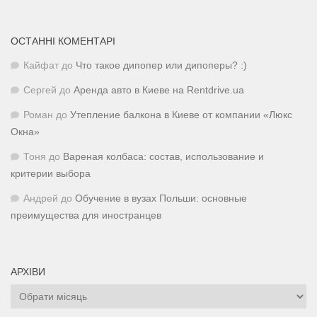
ОСТАННІ КОМЕНТАРІ
Кайфат
до
Что такое дипопер или дипоперы? :)
Сергей
до
Аренда авто в Киеве на Rentdrive.ua
Роман
до
Утепление балкона в Киеве от компании «Люкс
Окна»
Тоня
до
Вареная колбаса: состав, использование и
критерии выбора
Андрей
до
Обучение в вузах Польши: основные
преимущества для иностранцев
АРХІВИ
Архіви