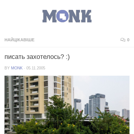
НАЙЦІКАВІШЕ
0
писать захотелось? :)
BY
MONK
·
05.11.2005