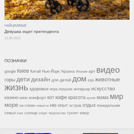
НАЙЦІКАВІШЕ
Девушка ищет претендента
12.06.2012
ПОЗНАЧКИ
видео
Киев
google
Китай
Нью-Йорк
арт
Украина
Япония
дом
дети
дизайн
горы
животные
для детей
еда
жизнь
искусство
здоровье
игра
игрушки
интерьер
мир
кофе
красота
мама
кот
казино
комфорт
кино
кухня
море
ню
опыт
отдых
остров
на пляже
понедельник
новости
семья
солнце
туалет
юмор
снег
спорт
творчество