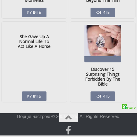
Порція настрою © 2001-2026. All Rights Reserved.