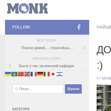
FOLLOW:
НАЙЦІ
NEXT STORY
ДО
Пошли домой…. отдохнёшь…
PREVIOUS STORY
:)
Было у нас на военной кафедре.
BY
MON
Пошук:
КАТЕГОРІЇ