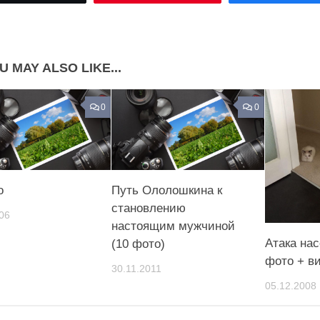
Share on Pinterest
U MAY ALSO LIKE...
0
0
о
Путь Ололошкина к
становлению
06
настоящим мужчиной
Атака на
(10 фото)
фото + в
30.11.2011
05.12.2008