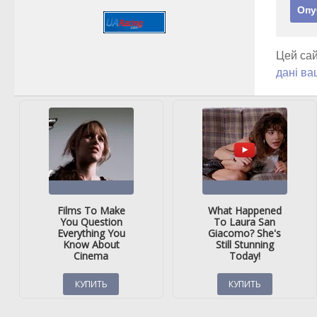
Цей сай
дані ва