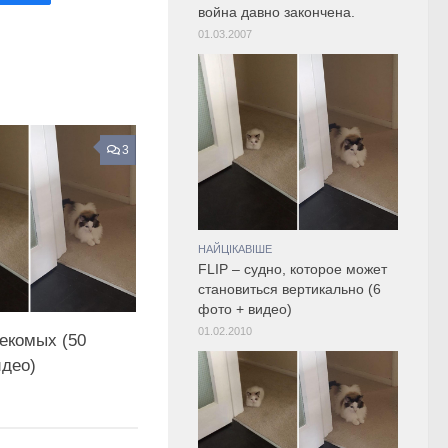
война давно закончена.
01.03.2007
3
НАЙЦІКАВІШЕ
FLIP – судно, которое может
становиться вертикально (6
фото + видео)
01.02.2010
секомых (50
идео)