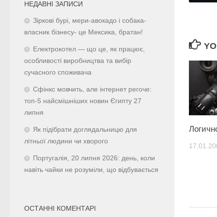
НЕДАВНІ ЗАПИСИ
Зіркові бурі, мери-авокадо і собака-
власник бізнесу- це Мексика, братан!
YO
Електрокотел — що це, як працює,
особливості виробництва та вибір
сучасного споживача
Сфінкс мовчить, але інтернет регоче:
топ-5 найсмішніших новин Єгипту 27
липня
Логичн
Як підібрати доглядальницю для
літньої людини чи хворого
17.01.20
Португалія, 20 липня 2026: день, коли
навіть чайки не розуміли, що відбувається
ОСТАННІ КОМЕНТАРІ