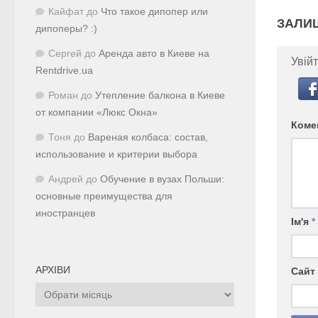
Кайфат
до
Что такое дипопер или
ЗАЛИ
дипоперы? :)
Сергей
до
Аренда авто в Киеве на
Увійт
Rentdrive.ua
Роман
до
Утепление балкона в Киеве
от компании «Люкс Окна»
Коме
Тоня
до
Вареная колбаса: состав,
использование и критерии выбора
Андрей
до
Обучение в вузах Польши:
основные преимущества для
иностранцев
Ім'я
*
АРХІВИ
Сайт
Архіви