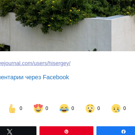
livejournal.com/users/hisergey/
ентарии через Facebook
0
0
0
0
0
Share on Facebook
Share on LinkedIn
Tвітнути
Pin
По