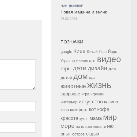
НАЙЦІКАВІШЕ
Новая машина и велик
25.03.2008
ПОЗНАЧКИ
Киев
google
Китай
Нью-Йорк
видео
арт
Украина
Япония
дети
дизайн
горы
для
дом
детей
еда
жизнь
животные
здоровье
игра
игрушки
искусство
казино
интерьер
кофе
кот
комфорт
кино
мир
красота
мама
кухня
море
ню
на пляже
новости
опыт
отдых
остров