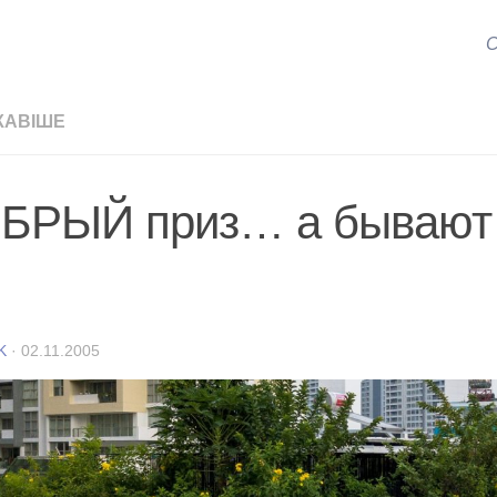
С
КАВІШЕ
БРЫЙ приз… а бывают
K
·
02.11.2005