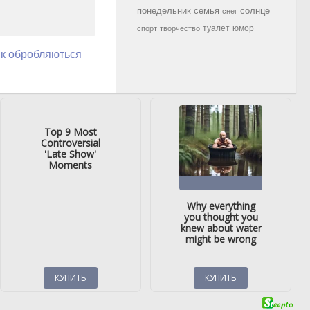
семья
солнце
понедельник
снег
туалет
юмор
спорт
творчество
як обробляються