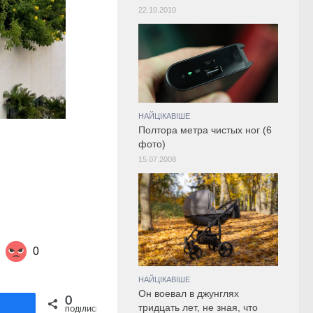
22.10.2010
НАЙЦІКАВІШЕ
Полтора метра чистых ног (6
фото)
15.07.2008
0
НАЙЦІКАВІШЕ
Он воевал в джунглях
Share on Twitter
0
ділитися
тридцать лет, не зная, что
ПОДІЛИСЬ