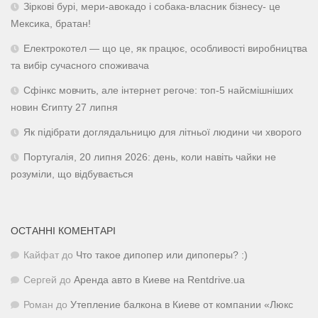
Зіркові бурі, мери-авокадо і собака-власник бізнесу- це
Мексика, братан!
Електрокотел — що це, як працює, особливості виробництва
та вибір сучасного споживача
Сфінкс мовчить, але інтернет регоче: топ-5 найсмішніших
новин Єгипту 27 липня
Як підібрати доглядальницю для літньої людини чи хворого
Португалія, 20 липня 2026: день, коли навіть чайки не
розуміли, що відбувається
ОСТАННІ КОМЕНТАРІ
Кайфат
до
Что такое дипопер или дипоперы? :)
Сергей
до
Аренда авто в Киеве на Rentdrive.ua
Роман
до
Утепление балкона в Киеве от компании «Люкс