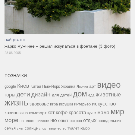
НАЙЦІКАВІШЕ
жарко мужчине – решил искупаться в фонтане (3 фото)
28.06.2005
ПОЗНАЧКИ
видео
Киев
google
Китай
Нью-Йорк
арт
Украина
Япония
дом
дети
дизайн
горы
животные
для детей
еда
жизнь
искусство
здоровье
игра
игрушки
интерьер
мир
кофе
красота
мама
кот
казино
комфорт
кино
кухня
море
ню
опыт
отдых
остров
на пляже
понедельник
новости
семья
солнце
туалет
юмор
снег
спорт
творчество