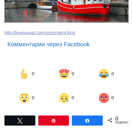
http://livejournal.com/users/amickko/
Комментарии через Facebook
0
0
0
0
0
0
0
Tвітнути
Pin
Поділитися
ПОДІЛИСЬ