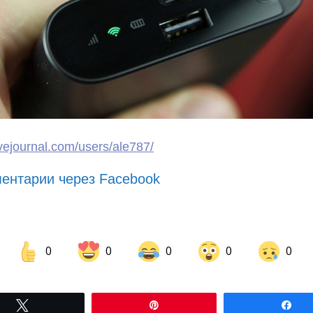
livejournal.com/users/ale787/
ентарии через Facebook
0
0
0
0
0
Share on Facebook
Share on LinkedIn
Tвітнути
Pin
По