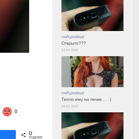
НАЙЦІКАВІШЕ
Открыто???
13.04.2006
НАЙЦІКАВІШЕ
Тепло ему на печке … :)
29.03.2007
0
Share on Twitter
0
ділитися
ПОДІЛИСЬ