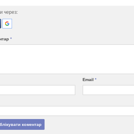
и через:
нтар
*
Email
*