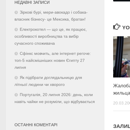
НЕДАВНІ ЗАПИСИ
Зіркові бурі, мери-авокадо і собака-
власник бізнесу- це Мексика, братан!
YO
Електрокотел — що це, як працює,
особливості виробництва та вибір
сучасного споживача
Сфінкс мовчить, але інтернет регоче:
топ-5 найсмішніших новин Єгипту 27
липня
Як підібрати доглядальницю для
літньої людини чи хворого
Жалоба
жильц
Португалія, 20 липня 2026: день, коли
навіть чайки не розуміли, що відбувається
20.03.20
ОСТАННІ КОМЕНТАРІ
ЗАЛИ