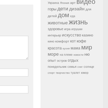
видео
арт
Украина
Япония
дети
дизайн
горы
для
дом
детей
еда
жизнь
животные
здоровье
игра
игрушки
искусство
казино
интерьер
кофе
кот
комфорт
кино
мир
красота
мама
кухня
море
ню
на пляже
новости
опыт
отдых
остров
семья
солнце
понедельник
снег
туалет
юмор
спорт
творчество