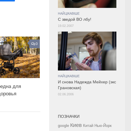
НАЙЦІКАВІШЕ
С зведой ВО лбу!
19.02.2007
0
НАЙЦІКАВІШЕ
И снова Надежда Мейхер (экс
редна для
Грановская)
доровья
02.06.2006
ПОЗНАЧКИ
Киев
google
Китай
Нью-Йорк