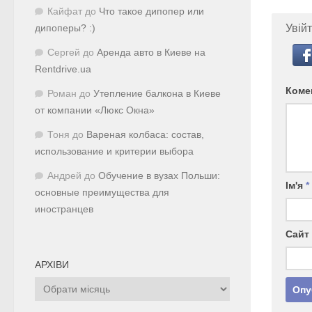
Кайфат
до
Что такое дипопер или
Увійт
дипоперы? :)
Сергей
до
Аренда авто в Киеве на
Rentdrive.ua
Коме
Роман
до
Утепление балкона в Киеве
от компании «Люкс Окна»
Тоня
до
Вареная колбаса: состав,
использование и критерии выбора
Андрей
до
Обучение в вузах Польши:
Ім'я
*
основные преимущества для
иностранцев
Сайт
АРХІВИ
Архіви