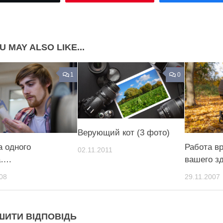
Share on Pinterest
U MAY ALSO LIKE...
1
0
Верующий кот (3 фото)
 одного
Работа в
02.11.2011
а….
вашего з
08
29.11.2007
ШИТИ ВІДПОВІДЬ