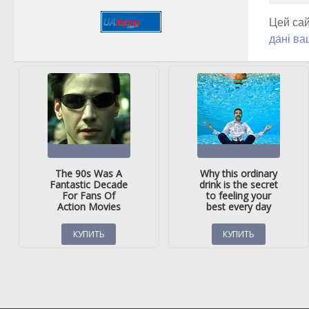
Цей сай
дані ва