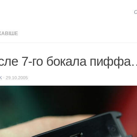
С
КАВІШЕ
сле 7-го бокала пиффа
K
·
29.10.2005