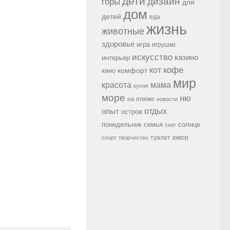
дети
дизайн
горы
для
дом
детей
еда
жизнь
животные
здоровье
игра
игрушки
искусство
казино
интерьер
кофе
кот
комфорт
кино
мир
красота
мама
кухня
море
ню
на пляже
новости
опыт
отдых
остров
семья
солнце
понедельник
снег
туалет
юмор
спорт
творчество