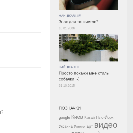
НАЙЦІКАВІШЕ
Знак для танкистов?
18.01.2006
НАЙЦІКАВІШЕ
Просто покажи мне стиль
собачки :-)
31.10.2015
ПОЗНАЧКИ
я?
Киев
google
Китай
Нью-Йорк
видео
арт
Украина
Япония