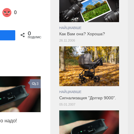
0
НАЙЦІКАВІШЕ
Share on Twitter
0
Как Вам она? Хороша?
ділитися
ПОДІЛИСЬ
26.11.2006
3
НАЙЦІКАВІШЕ
Сигнализация "Доггер 9000".
05.01.2007
о надо!