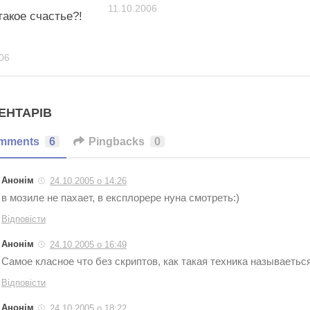
11.10.2006
такое счастье?!
06
ЕНТАРІВ
mments
6
Pingbacks
0
Анонім
24.10.2005 о 14:26
в мозиле не пахает, в експлорере нуна смотреть:)
Відповісти
Анонім
24.10.2005 о 16:49
Самое класное что без скриптов, как такая техника называетьс
Відповісти
Анонім
24.10.2005 о 18:22