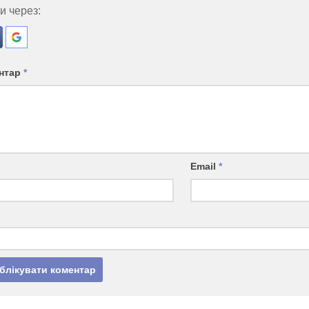
и через:
нтар
*
Email
*