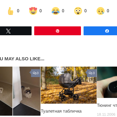
0
0
0
0
0
Share on Facebook
Share on LinkedIn
Tвітнути
Pin
По
Share on Pinterest
U MAY ALSO LIKE...
0
0
Тюнинг чт
Туалетная табличка
18.11.2006