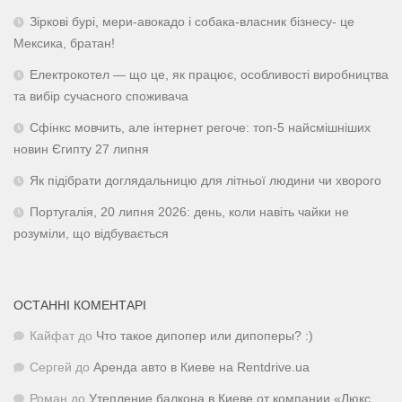
Зіркові бурі, мери-авокадо і собака-власник бізнесу- це
Мексика, братан!
Електрокотел — що це, як працює, особливості виробництва
та вибір сучасного споживача
Сфінкс мовчить, але інтернет регоче: топ-5 найсмішніших
новин Єгипту 27 липня
Як підібрати доглядальницю для літньої людини чи хворого
Португалія, 20 липня 2026: день, коли навіть чайки не
розуміли, що відбувається
ОСТАННІ КОМЕНТАРІ
Кайфат
до
Что такое дипопер или дипоперы? :)
Сергей
до
Аренда авто в Киеве на Rentdrive.ua
Роман
до
Утепление балкона в Киеве от компании «Люкс