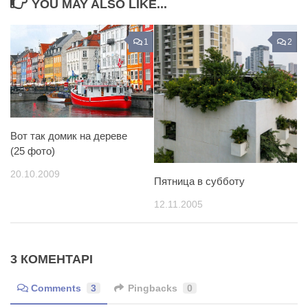
YOU MAY ALSO LIKE...
1
2
Вот так домик на дереве
(25 фото)
20.10.2009
Пятница в субботу
12.11.2005
3 КОМЕНТАРІ
Comments
3
Pingbacks
0