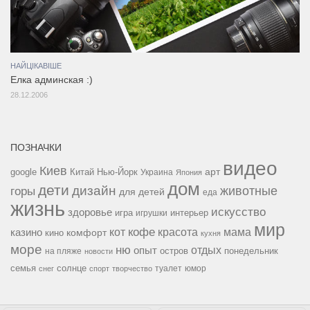
НАЙЦІКАВІШЕ
Елка админская :)
28.12.2006
ПОЗНАЧКИ
видео
Киев
google
Китай
Нью-Йорк
арт
Украина
Япония
дом
дети
дизайн
горы
животные
для детей
еда
жизнь
искусство
здоровье
игра
игрушки
интерьер
мир
кофе
красота
мама
кот
казино
комфорт
кино
кухня
море
ню
опыт
отдых
остров
на пляже
понедельник
новости
семья
солнце
туалет
юмор
снег
спорт
творчество