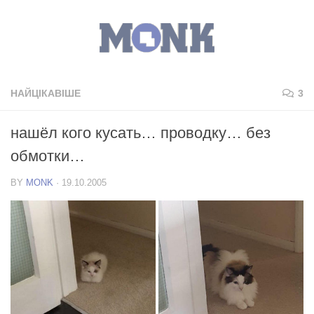
НАЙЦІКАВІШЕ
3
нашёл кого кусать… проводку… без
обмотки…
BY
MONK
·
19.10.2005