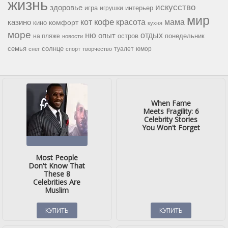
жизнь
искусство
здоровье
игра
игрушки
интерьер
мир
кофе
красота
мама
кот
казино
комфорт
кино
кухня
море
ню
опыт
отдых
остров
на пляже
понедельник
новости
семья
солнце
туалет
юмор
снег
спорт
творчество