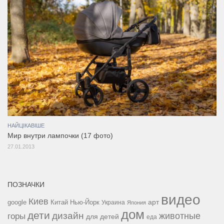
НАЙЦІКАВІШЕ
Мир внутри лампочки (17 фото)
27.01.2013
ПОЗНАЧКИ
видео
Киев
google
Китай
Нью-Йорк
арт
Украина
Япония
дом
дети
дизайн
горы
животные
для детей
еда