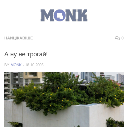
НАЙЦІКАВІШЕ
0
А ну не трогай!
BY
MONK
·
18.10.2005