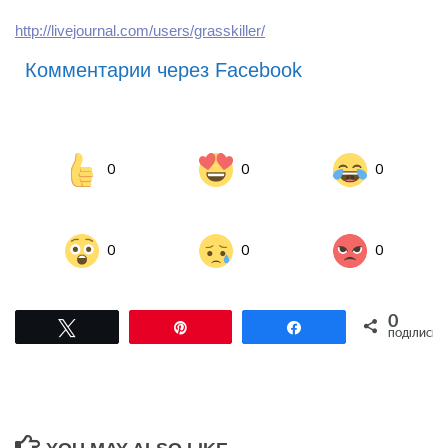
http://livejournal.com/users/grasskiller/
Комментарии через Facebook
0
0
0
0
0
0
0
Tвітнути
Pin
Поділитися
ПОДІЛИСЬ