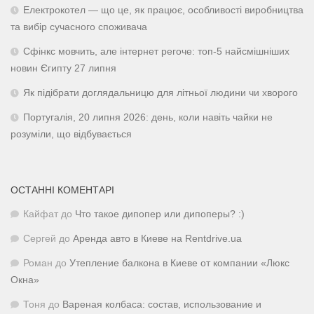
Електрокотел — що це, як працює, особливості виробництва
та вибір сучасного споживача
Сфінкс мовчить, але інтернет регоче: топ-5 найсмішніших
новин Єгипту 27 липня
Як підібрати доглядальницю для літньої людини чи хворого
Португалія, 20 липня 2026: день, коли навіть чайки не
розуміли, що відбувається
ОСТАННІ КОМЕНТАРІ
Кайфат
до
Что такое дипопер или дипоперы? :)
Сергей
до
Аренда авто в Киеве на Rentdrive.ua
Роман
до
Утепление балкона в Киеве от компании «Люкс
Окна»
Тоня
до
Вареная колбаса: состав, использование и