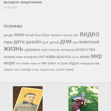
выгодное предложение
15.06.2007
ПОЗНАЧКИ
видео
Киев
google
Китай
Нью-Йорк
арт
Украина
Япония
дом
дети
дизайн
горы
животные
для детей
еда
жизнь
искусство
здоровье
игра
игрушки
интерьер
мир
кофе
красота
мама
кот
казино
комфорт
кино
кухня
море
ню
опыт
отдых
остров
на пляже
понедельник
новости
семья
солнце
туалет
юмор
снег
спорт
творчество