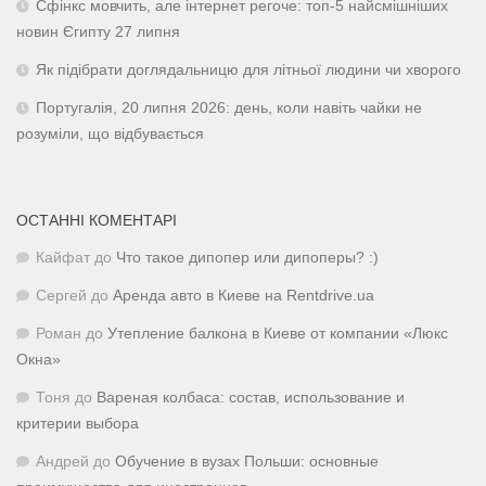
Сфінкс мовчить, але інтернет регоче: топ-5 найсмішніших
новин Єгипту 27 липня
Як підібрати доглядальницю для літньої людини чи хворого
Португалія, 20 липня 2026: день, коли навіть чайки не
розуміли, що відбувається
ОСТАННІ КОМЕНТАРІ
Кайфат
до
Что такое дипопер или дипоперы? :)
Сергей
до
Аренда авто в Киеве на Rentdrive.ua
Роман
до
Утепление балкона в Киеве от компании «Люкс
Окна»
Тоня
до
Вареная колбаса: состав, использование и
критерии выбора
Андрей
до
Обучение в вузах Польши: основные