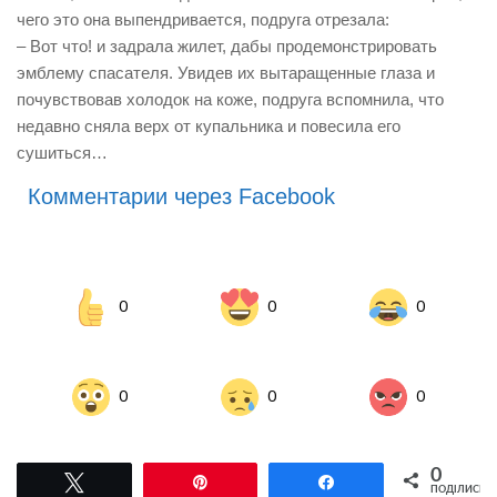
чего это она выпендривается, подруга отрезала:
– Вот что! и задрала жилет, дабы продемонстрировать
эмблему спасателя. Увидев их вытаращенные глаза и
почувствовав холодок на коже, подруга вспомнила, что
недавно сняла верх от купальника и повесила его
сушиться…
Комментарии через Facebook
0
0
0
0
0
0
0
Tвітнути
Pin
Поділитися
ПОДІЛИСЬ