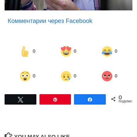
Комментарии через Facebook
0
0
0
0
0
0
0
Tвітнути
Pin
Поділитися
ПОДІЛИСЬ
YOU MAY ALSO LIKE...