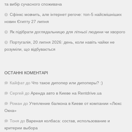
та вибір сучасного споживача
Сфінкс мовчить, але інтернет регоче: топ-5 найсмішніших
новин Єгипту 27 липня
Як підібрати доглядальницю для літньої людини чи хворого
Португалія, 20 липня 2026: день, коли навіть чайки не
розуміли, що відбувається
ОСТАННІ КОМЕНТАРІ
Кайфат
до
Что такое дипопер или дипоперы? :)
Сергей
до
Аренда авто в Киеве на Rentdrive.ua
Роман
до
Утепление балкона в Киеве от компании «Люкс
Окна»
Тоня
до
Вареная колбаса: состав, использование и
критерии выбора