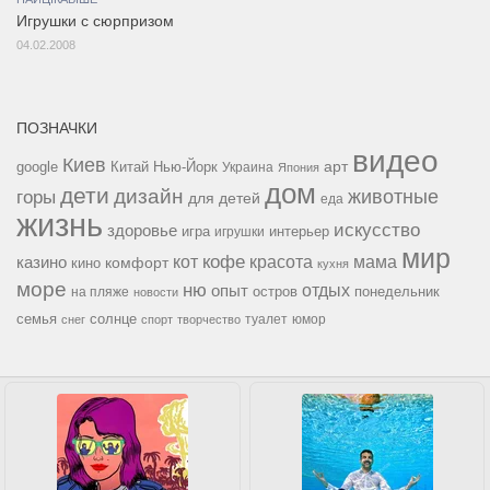
Игрушки с сюрпризом
04.02.2008
ПОЗНАЧКИ
видео
Киев
google
Китай
Нью-Йорк
арт
Украина
Япония
дом
дети
дизайн
горы
животные
для детей
еда
жизнь
искусство
здоровье
игра
игрушки
интерьер
мир
кофе
красота
мама
кот
казино
комфорт
кино
кухня
море
ню
опыт
отдых
остров
на пляже
понедельник
новости
семья
солнце
туалет
юмор
снег
спорт
творчество