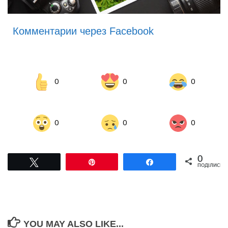
Комментарии через Facebook
0
0
0
0
0
0
0
Tвітнути
Pin
Поділитися
ПОДІЛИСЬ
YOU MAY ALSO LIKE...