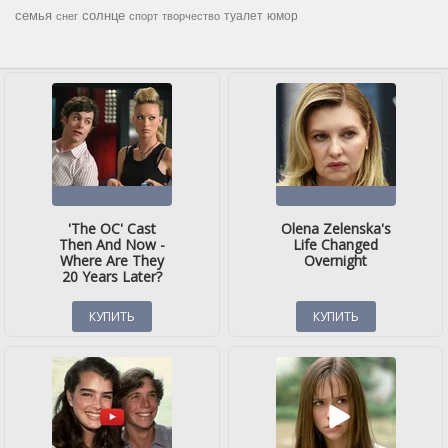
семья
солнце
туалет
юмор
снег
спорт
творчество