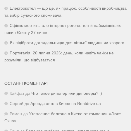
Електрокотел — що це, як працює, особливості виробництва
та вибір сучасного споживача
Сфінкс мовчить, але інтернет регоче: топ-5 найсмішніших
новин Єгипту 27 липня
Як підібрати доглядальницю для літньої людини чи хворого
Португалія, 20 липня 2026: день, коли навіть чайки не
розуміли, що відбувається
ОСТАННІ КОМЕНТАРІ
Кайфат
до
Что такое дипопер или дипоперы? :)
Сергей
до
Аренда авто в Киеве на Rentdrive.ua
Роман
до
Утепление балкона в Киеве от компании «Люкс
Окна»