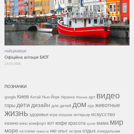
НАЙЦІКАВІШЕ
Офіційна агітація БЮТ
23.03.2006
ПОЗНАЧКИ
видео
Киев
google
Китай
Нью-Йорк
арт
Украина
Япония
дом
дети
дизайн
горы
животные
для детей
еда
жизнь
искусство
здоровье
игра
игрушки
интерьер
мир
кофе
красота
мама
кот
казино
комфорт
кино
кухня
море
ню
опыт
отдых
остров
на пляже
понедельник
новости