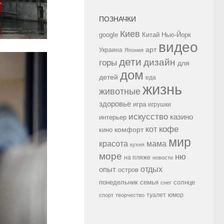
ПОЗНАЧКИ
Киев
google
Китай
Нью-Йорк
видео
арт
Украина
Япония
дети
дизайн
горы
для
дом
детей
еда
жизнь
животные
здоровье
игра
игрушки
искусство
казино
интерьер
кофе
кот
комфорт
кино
мир
красота
мама
кухня
море
ню
на пляже
новости
опыт
отдых
остров
семья
солнце
понедельник
снег
туалет
юмор
спорт
творчество