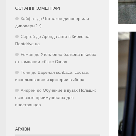
ОСТАННІ КОМЕНТАРІ
Кайфат
до
Что такое дипопер или
дипоперы? :)
Сергей
до
Аренда авто в Киеве на
Rentdrive.ua
Роман
до
Утепление балкона в Киеве
от компании «Люкс Окна»
Тоня
до
Вареная колбаса: состав,
использование и критерии выбора
Андрей
до
Обучение в вузах Польши:
основные преимущества для
иностранцев
АРХІВИ