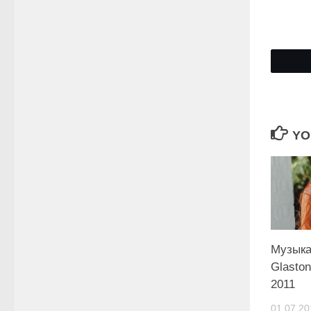
YO
Музыка
Glaston
2011
01.07.20