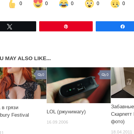
0
0
0
0
0
Share on Facebook
Share on LinkedIn
Tвітнути
Pin
По
Share on Pinterest
U MAY ALSO LIKE...
0
0
Забавные
 в грязи
LOL (ржунимагу)
Скарлетт 
bury Festival
фото)
16.09.2006
18.04.2011
11