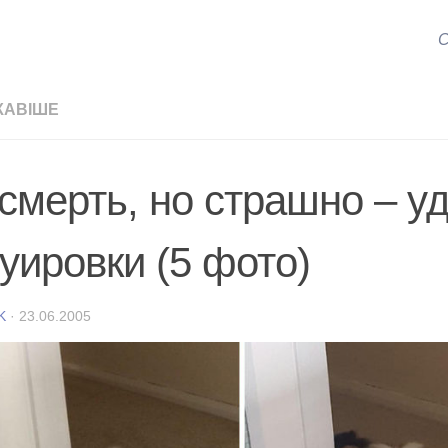
С
КАВІШЕ
 смерть, но страшно – у
туировки (5 фото)
K
·
23.06.2005