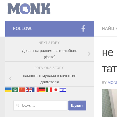
FOLLOW:
НАЙЦІ
NEXT STORY
не
Доза настроения – это любовь
(фото)
та
PREVIOUS STORY
самолет с мухами в качестве
двигателя
BY
MON
Пошук: