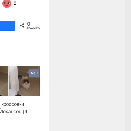
0
Share on Twitter
0
ділитися
ПОДІЛИСЬ
0
 кроссовки
Йохансон (4