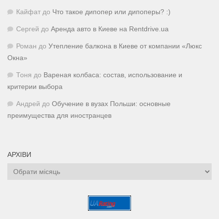
Кайфат
до
Что такое дипопер или дипоперы? :)
Сергей
до
Аренда авто в Киеве на Rentdrive.ua
Роман
до
Утепление балкона в Киеве от компании «Люкс
Окна»
Тоня
до
Вареная колбаса: состав, использование и
критерии выбора
Андрей
до
Обучение в вузах Польши: основные
преимущества для иностранцев
АРХІВИ
Архіви