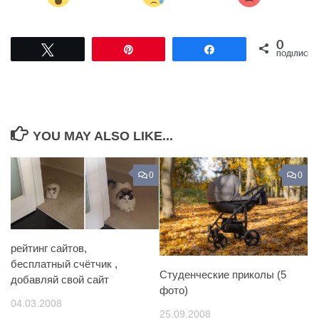
0
Tвітнути
Pin
Поділитися
ПОДІЛИСЬ
YOU MAY ALSO LIKE...
0
0
рейтинг сайтов,
бесплатный счётчик ,
Студенческие приколы (5
добавляй свой сайт
фото)
04.03.2008
25.09.2008