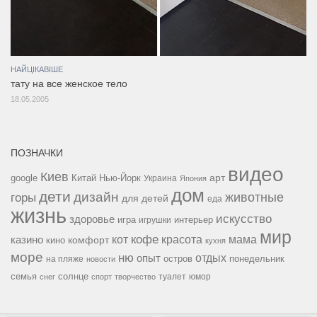
НАЙЦІКАВІШЕ
тату на все женское тело
18.05.2005
ПОЗНАЧКИ
видео
Киев
google
Китай
Нью-Йорк
арт
Украина
Япония
дом
дети
дизайн
горы
животные
для детей
еда
жизнь
искусство
здоровье
игра
игрушки
интерьер
мир
кофе
красота
мама
кот
казино
комфорт
кино
кухня
море
ню
опыт
отдых
остров
на пляже
понедельник
новости
семья
солнце
туалет
юмор
снег
спорт
творчество