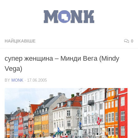
НАЙЦІКАВІШЕ
0
супер женщина – Минди Вега (Mindy
Vega)
BY
MONK
·
17.06.2005