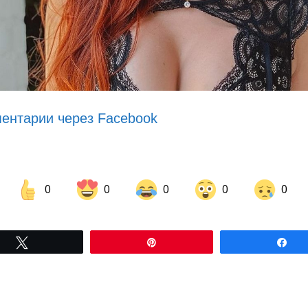
ентарии через Facebook
0
0
0
0
0
Share on Facebook
Share on LinkedIn
Tвітнути
Pin
По
Share on Pinterest