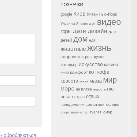
ПОЗНАЧКИ
Киев
google
Китай
Нью-Йорк
видео
арт
Украина
Япония
дети
дизайн
горы
для
дом
детей
еда
жизнь
животные
здоровье
игра
игрушки
искусство
казино
интерьер
кофе
кот
комфорт
кино
мир
красота
мама
кухня
море
ню
на пляже
новости
опыт
отдых
остров
семья
солнце
понедельник
снег
туалет
юмор
спорт
творчество
як обробляються