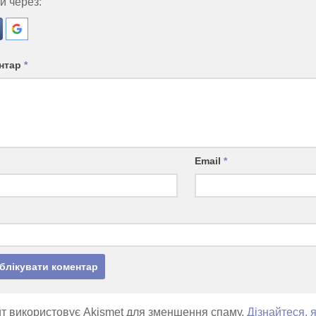
и через:
нтар
*
Email
*
т використовує Akismet для зменшення спаму.
Дізнайтеся, 