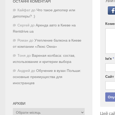
Увійт
ОСТАННІ КОМЕНТАРІ
Кайфат
до
Что такое дипопер или
дипоперы? :)
Коме
Сергей
до
Аренда авто в Киеве на
Rentdrive.ua
Роман
до
Утепление балкона в Киеве
от компании «Люкс Окна»
Тоня
до
Вареная колбаса: состав,
Ім'я
*
использование и критерии выбора
Андрей
до
Обучение в вузах Польши:
Сайт
основные преимущества для
иностранцев
АРХІВИ
Архіви
Цей сай