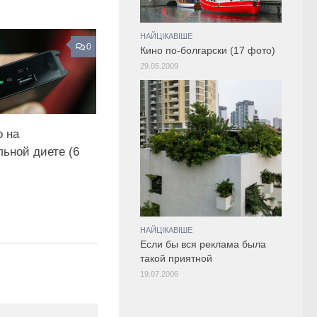
НАЙЦІКАВІШЕ
0
Кино по-болгарски (17 фото)
29.05.2009
о на
льной диете (6
НАЙЦІКАВІШЕ
Если бы вся реклама была
такой приятной
19.07.2006