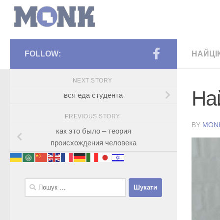
FOLLOW:
НАЙЦІ
NEXT STORY
На
вся еда студента
PREVIOUS STORY
BY
MON
как это было – теория
происхождения человека
Пошук: