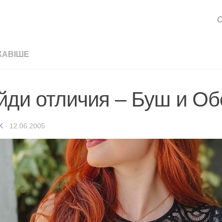
С
КАВІШЕ
йди отличия – Буш и Об
K
·
12.06.2005