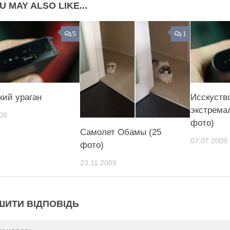
U MAY ALSO LIKE...
5
1
кий ураган
Исскуств
экстрема
08
фото)
Самолет Обамы (25
07.07.2009
фото)
23.11.2009
ШИТИ ВІДПОВІДЬ