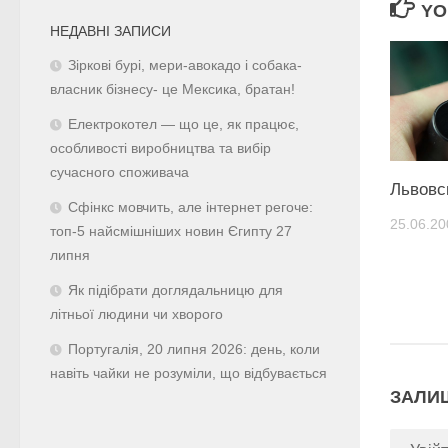
YO
НЕДАВНІ ЗАПИСИ
Зіркові бурі, мери-авокадо і собака-
власник бізнесу- це Мексика, братан!
Електрокотел — що це, як працює,
особливості виробництва та вибір
сучасного споживача
Львовс
Сфінкс мовчить, але інтернет регоче:
25.06.20
топ-5 найсмішніших новин Єгипту 27
липня
Як підібрати доглядальницю для
літньої людини чи хворого
Португалія, 20 липня 2026: день, коли
навіть чайки не розуміли, що відбувається
ЗАЛИ