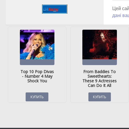
Цей сай
дані ва