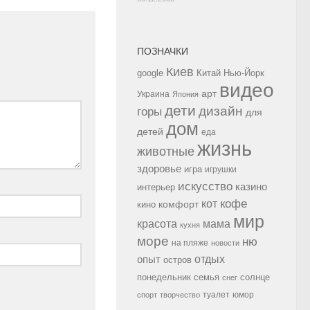
ПОЗНАЧКИ
Киев
google
Китай
Нью-Йорк
видео
арт
Украина
Япония
дети
дизайн
горы
для
дом
детей
еда
жизнь
животные
здоровье
игра
игрушки
искусство
казино
интерьер
кофе
кот
комфорт
кино
мир
красота
мама
кухня
море
ню
на пляже
новости
опыт
отдых
остров
семья
солнце
понедельник
снег
туалет
юмор
спорт
творчество