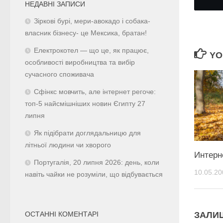
НЕДАВНІ ЗАПИСИ
Зіркові бурі, мери-авокадо і собака-
власник бізнесу- це Мексика, братан!
Електрокотел — що це, як працює,
YO
особливості виробництва та вибір
сучасного споживача
Сфінкс мовчить, але інтернет регоче:
топ-5 найсмішніших новин Єгипту 27
липня
Як підібрати доглядальницю для
літньої людини чи хворого
Интерн
Португалія, 20 липня 2026: день, коли
10.05.20
навіть чайки не розуміли, що відбувається
ЗАЛИ
ОСТАННІ КОМЕНТАРІ