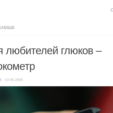
С
КАВІШЕ
я любителей глюков –
юкометр
K
·
13.05.2005