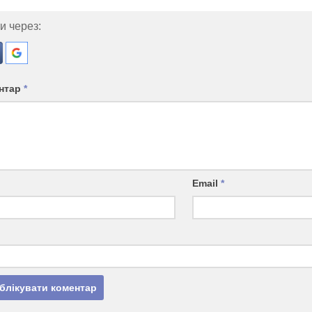
и через:
нтар
*
Email
*