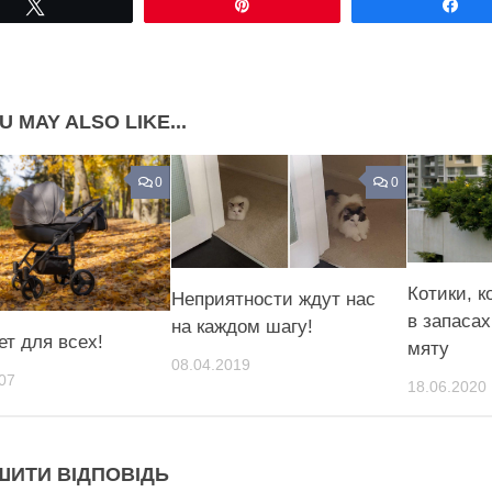
Tвітнути
Pin
По
Share on Pinterest
U MAY ALSO LIKE...
0
0
Котики, 
Неприятности ждут нас
в запаса
на каждом шагу!
ет для всех!
мяту
08.04.2019
07
18.06.2020
ШИТИ ВІДПОВІДЬ