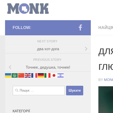
FOLLOW:
НАЙЦІ
NEXT STORY
дл
два хот-дога
PREVIOUS STORY
гл
Точнее, дедушка, точнее!
BY
MON
Пошук:
КАТЕГОРІЇ