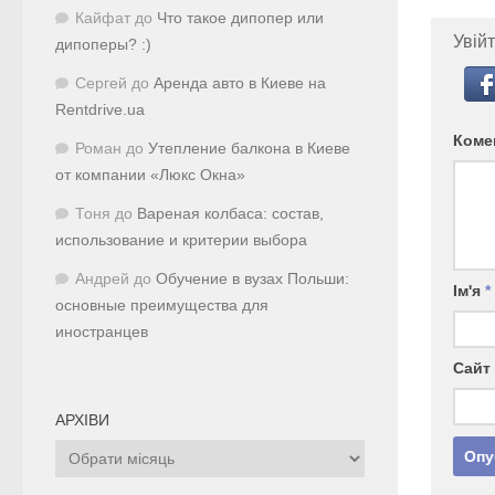
Кайфат
до
Что такое дипопер или
Увійт
дипоперы? :)
Сергей
до
Аренда авто в Киеве на
Rentdrive.ua
Коме
Роман
до
Утепление балкона в Киеве
от компании «Люкс Окна»
Тоня
до
Вареная колбаса: состав,
использование и критерии выбора
Андрей
до
Обучение в вузах Польши:
Ім'я
*
основные преимущества для
иностранцев
Сайт
АРХІВИ
Архіви