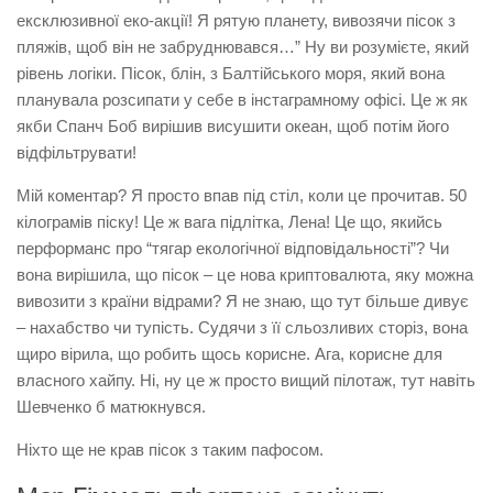
ексклюзивної еко-акції! Я рятую планету, вивозячи пісок з
пляжів, щоб він не забруднювався…” Ну ви розумієте, який
рівень логіки. Пісок, блін, з Балтійського моря, який вона
планувала розсипати у себе в інстаграмному офісі. Це ж як
якби Спанч Боб вирішив висушити океан, щоб потім його
відфільтрувати!
Мій коментар? Я просто впав під стіл, коли це прочитав. 50
кілограмів піску! Це ж вага підлітка, Лена! Це що, якийсь
перформанс про “тягар екологічної відповідальності”? Чи
вона вирішила, що пісок – це нова криптовалюта, яку можна
вивозити з країни відрами? Я не знаю, що тут більше дивує
– нахабство чи тупість. Судячи з її сльозливих сторіз, вона
щиро вірила, що робить щось корисне. Ага, корисне для
власного хайпу. Ні, ну це ж просто вищий пілотаж, тут навіть
Шевченко б матюкнувся.
Ніхто ще не крав пісок з таким пафосом.