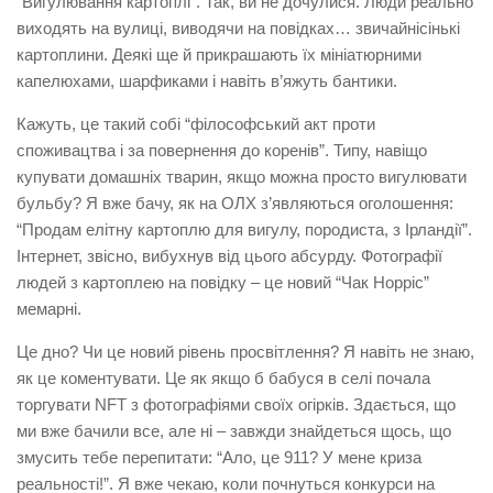
“Вигулювання картоплі”. Так, ви не дочулися. Люди реально
виходять на вулиці, виводячи на повідках… звичайнісінькі
картоплини. Деякі ще й прикрашають їх мініатюрними
капелюхами, шарфиками і навіть в’яжуть бантики.
Кажуть, це такий собі “філософський акт проти
споживацтва і за повернення до коренів”. Типу, навіщо
купувати домашніх тварин, якщо можна просто вигулювати
бульбу? Я вже бачу, як на ОЛХ з’являються оголошення:
“Продам елітну картоплю для вигулу, породиста, з Ірландії”.
Інтернет, звісно, вибухнув від цього абсурду. Фотографії
людей з картоплею на повідку – це новий “Чак Норріс”
мемарні.
Це дно? Чи це новий рівень просвітлення? Я навіть не знаю,
як це коментувати. Це як якщо б бабуся в селі почала
торгувати NFT з фотографіями своїх огірків. Здається, що
ми вже бачили все, але ні – завжди знайдеться щось, що
змусить тебе перепитати: “Ало, це 911? У мене криза
реальності!”. Я вже чекаю, коли почнуться конкурси на