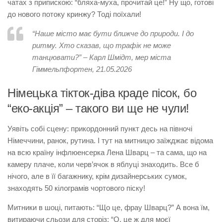
чатах з припискою: “бляха-муха, прочитай це!” Ну що, готові
до нового потоку кринжу? Тоді поїхали!
“Наше місто має бути ближче до природи. І до
ритму. Хто сказав, що трафік не може
танцювати?” – Карл Шмідт, мер міста
Гіммельпфортен, 21.05.2026
Німецька тікток-діва краде пісок, бо
“еко-акція” – такого ви ще не чули!
Уявіть собі сцену: прикордонний пункт десь на півночі
Німеччини, ранок, рутина. І тут на митницю заїжджає відома
на всю країну інфлюенсерка Лена Шварц – та сама, що на
камеру плаче, коли черв’ячок в яблуці знаходить. Все б
нічого, але в її багажнику, крім дизайнерських сумок,
знаходять 50 кілограмів чортового піску!
Митники в шоці, питають: “Що це, фрау Шварц?” А вона їм,
витираючи сльози для сторіз: “О, це ж для моєї