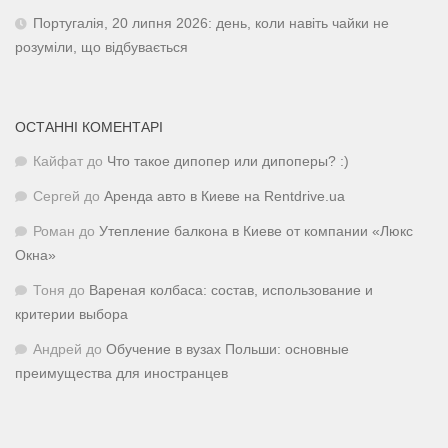
Португалія, 20 липня 2026: день, коли навіть чайки не
розуміли, що відбувається
ОСТАННІ КОМЕНТАРІ
Кайфат
до
Что такое дипопер или дипоперы? :)
Сергей
до
Аренда авто в Киеве на Rentdrive.ua
Роман
до
Утепление балкона в Киеве от компании «Люкс
Окна»
Тоня
до
Вареная колбаса: состав, использование и
критерии выбора
Андрей
до
Обучение в вузах Польши: основные
преимущества для иностранцев