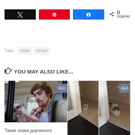
0
Tвітнути
Pin
Поділитися
ПОДІЛИСЬ
Tags:
океан
талант
YOU MAY ALSO LIKE...
0
0
Такие знаки дорожного