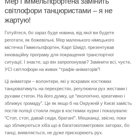
Мер Гіммельпфортена замінить
світлофори танцюристами – я не
жартую!
Готуйтеся, бо зараз буде новина, від якої ви будете
реготати, як божевільні. Мер маленького німецького
містечка Гіммельпфортен, Карл Шмідт, презентував
інноваційну програму для покращення транспортної
ситуації. І знаєте, що він запропонував? Замінити всі, чуєте,
УСІ світлофори на живих “трафік-аніматорів”!
Ці аніматори – волонтери, які у яскравих костюмах
танцюватимуть на перехрестях, регулюючи рух жестами і
рухами стегон. На його думку, це “екологічно, креативно і
зближує громаду”. Це як якщо б на Окружній у Києві замість
постів поліції стояли люди в костюмах курки і показували:
“Стоп, стоп, давай сюди, братан!”. Мешканці, звісно, поки
що зближуються хіба що в багатокілометрових заторах, бо
танці, виявляється, не дуже прискорюють рух.