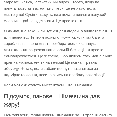
загроза”. Бляха, “артистичний вираз”! Тобто, якщо ваш
папуга посилає вас на три літери, це не хамство, а
мистецтво! Сусіди, кажуть, вже почали вивчати папужий
словник, щоб не відставати. Це просто епік.
Я думав, що закони пишуться для людей, а виявляється – і
для пернатих. Тепер я розумію, чому юристи так багато
заробляють – вони мають розбиратися, чи є папуга-
матюкальник загрозою національній безпеці, чи просто
самовиражається. Це ж треба, щоб якийсь птах мав більше
прав на матюки, ніж ти на вечірці! Це повна Нірвана
абсурду. Чекаю, коли собаки почнуть позиватися за
надмірне гавкання, посилаючись на свободу вокалізації.
Коли матюки стають мистецтвом – це Німеччина.
Підсумок, панове – Німеччина дає
жару!
Ось такі вони, гарячі новини Німеччини за 21 травня 2026-го.