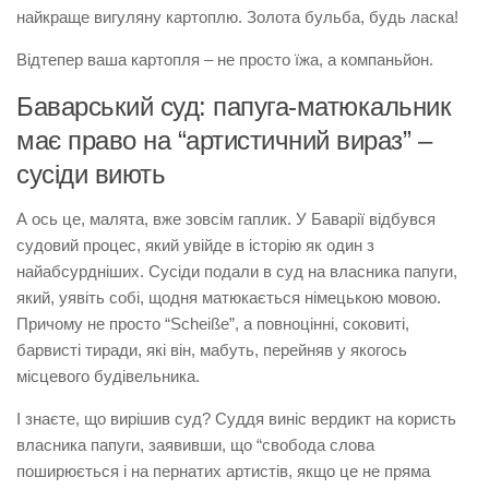
найкраще вигуляну картоплю. Золота бульба, будь ласка!
Відтепер ваша картопля – не просто їжа, а компаньйон.
Баварський суд: папуга-матюкальник
має право на “артистичний вираз” –
сусіди виють
А ось це, малята, вже зовсім гаплик. У Баварії відбувся
судовий процес, який увійде в історію як один з
найабсурдніших. Сусіди подали в суд на власника папуги,
який, уявіть собі, щодня матюкається німецькою мовою.
Причому не просто “Scheiße”, а повноцінні, соковиті,
барвисті тиради, які він, мабуть, перейняв у якогось
місцевого будівельника.
І знаєте, що вирішив суд? Суддя виніс вердикт на користь
власника папуги, заявивши, що “свобода слова
поширюється і на пернатих артистів, якщо це не пряма