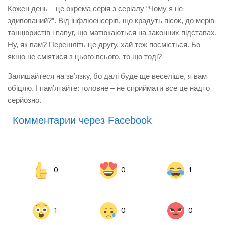
Кожен день – це окрема серія з серіалу “Чому я не
здивований?”. Від інфлюенсерів, що крадуть пісок, до мерів-
танцюристів і папуг, що матюкаються на законних підставах.
Ну, як вам? Перешліть це другу, хай теж посміється. Бо
якщо не сміятися з цього всього, то що тоді?
Залишайтеся на зв’язку, бо далі буде ще веселіше, я вам
обіцяю. І пам’ятайте: головне – не сприймати все це надто
серйозно.
Комментарии через Facebook
0
0
1
1
0
0