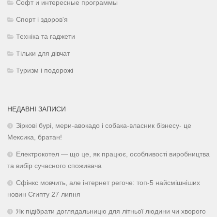
Софт и интересные программы
Спорт і здоров'я
Техніка та гаджети
Тільки для дівчат
Туризм і подорожі
НЕДАВНІ ЗАПИСИ
Зіркові бурі, мери-авокадо і собака-власник бізнесу- це
Мексика, братан!
Електрокотел — що це, як працює, особливості виробництва
та вибір сучасного споживача
Сфінкс мовчить, але інтернет регоче: топ-5 найсмішніших
новин Єгипту 27 липня
Як підібрати доглядальницю для літньої людини чи хворого