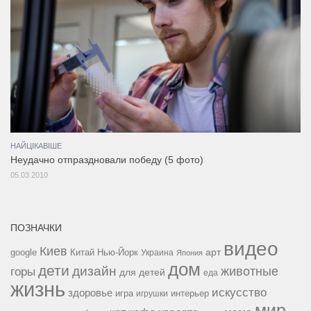
НАЙЦІКАВІШЕ
Неудачно отпраздновали победу (5 фото)
05.03.2010
ПОЗНАЧКИ
видео
Киев
google
Китай
Нью-Йорк
арт
Украина
Япония
дом
дети
дизайн
горы
животные
для детей
еда
жизнь
искусство
здоровье
игра
игрушки
интерьер
мир