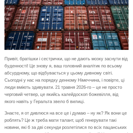
Привіт, братішки і сестрички, що не дають мозку заснути від
буденності! Це знову я, ваш головний аналітик по всьому
абсурдному, що відбувається у цьому дивному світі.
Сьогодні у нас на порядку денному Німеччина, і повірте, ці
люди вміють здивувати. 21 травня 2026-го – це не просто
черговий четвер, це якийсь калейдоскоп божевілля, від
якого навіть у Геральта звело б вилиці.
Знаєте, я от дивлюся на все це і думаю – ну як? Як вони це
роблять? Це ж треба мати талант, щоб генерувати такі
новини, які б за дві секунди розлетілися по всіх пацанських