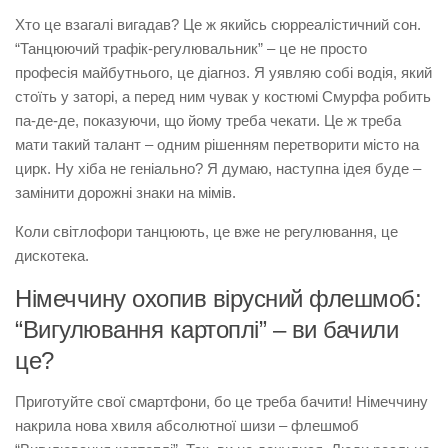
Хто це взагалі вигадав? Це ж якийсь сюрреалістичний сон.
“Танцюючий трафік-регулювальник” – це не просто
професія майбутнього, це діагноз. Я уявляю собі водія, який
стоїть у заторі, а перед ним чувак у костюмі Смурфа робить
па-де-де, показуючи, що йому треба чекати. Це ж треба
мати такий талант – одним рішенням перетворити місто на
цирк. Ну хіба не геніально? Я думаю, наступна ідея буде –
замінити дорожні знаки на мімів.
Коли світлофори танцюють, це вже не регулювання, це
дискотека.
Німеччину охопив вірусний флешмоб:
“Вигулювання картоплі” – ви бачили
це?
Приготуйте свої смартфони, бо це треба бачити! Німеччину
накрила нова хвиля абсолютної шизи – флешмоб