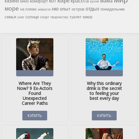
кофе
красота
мама
кот
казино
комфорт
кино
кухня
море
ню
опыт
отдых
остров
на пляже
понедельник
новости
семья
солнце
туалет
юмор
снег
спорт
творчество