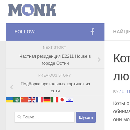
FOLLOW:
НАЙЦІ
NEXT STORY
Ко
Частная резиденция E2211 House в
городе Остин
лю
PREVIOUS STORY
Подборка прикольных картинок из
сети
BY
JULI
Коты о
обнима
Пошук:
они мо