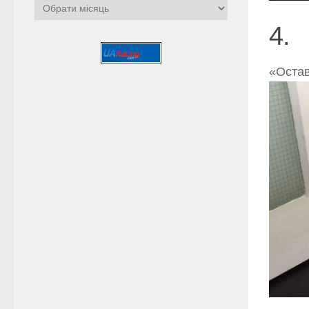
Архіви
4.
«Остав