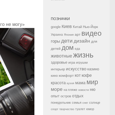
ПОЗНАЧКИ
го не могу»
Киев
google
Китай
Нью-Йорк
видео
арт
Украина
Япония
дети
дизайн
горы
для
дом
детей
еда
жизнь
животные
здоровье
игра
игрушки
искусство
казино
интерьер
кофе
кот
комфорт
кино
мир
красота
мама
кухня
море
ню
на пляже
новости
опыт
отдых
остров
семья
солнце
понедельник
снег
туалет
юмор
спорт
творчество