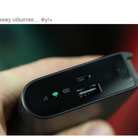
вижу объятия… Фу!»