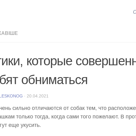
С
КАВІШЕ
тики, которые совершен
бят обниматься
 LESKONOG
·
20.04.2021
чень сильно отличаются от собак тем, что расположе
шкам только тогда, когда сами того пожелают. В про
гут еще укусить.