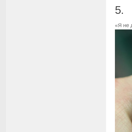
5.
«Я не 