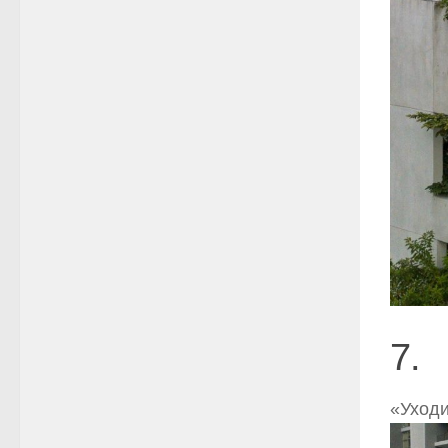
7.
«Уход