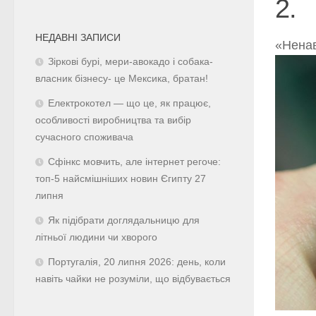
2.
НЕДАВНІ ЗАПИСИ
«Нена
Зіркові бурі, мери-авокадо і собака-
власник бізнесу- це Мексика, братан!
Електрокотел — що це, як працює,
особливості виробництва та вибір
сучасного споживача
Сфінкс мовчить, але інтернет регоче:
топ-5 найсмішніших новин Єгипту 27
липня
Як підібрати доглядальницю для
літньої людини чи хворого
Португалія, 20 липня 2026: день, коли
навіть чайки не розуміли, що відбувається