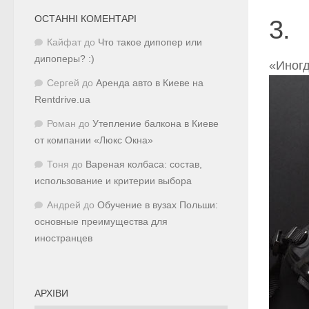
ОСТАННІ КОМЕНТАРІ
3.
Кайфат
до
Что такое дипопер или
дипоперы? :)
«Иногд
Сергей
до
Аренда авто в Киеве на
Rentdrive.ua
Роман
до
Утепление балкона в Киеве
от компании «Люкс Окна»
Тоня
до
Вареная колбаса: состав,
использование и критерии выбора
Андрей
до
Обучение в вузах Польши:
основные преимущества для
иностранцев
АРХІВИ