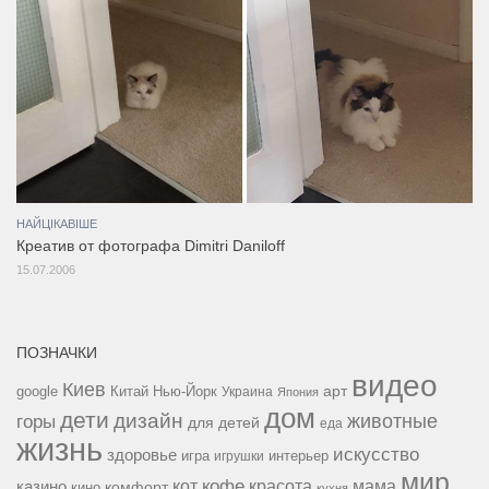
НАЙЦІКАВІШЕ
Креатив от фотографа Dimitri Daniloff
15.07.2006
ПОЗНАЧКИ
видео
Киев
google
Китай
Нью-Йорк
арт
Украина
Япония
дом
дети
дизайн
горы
животные
для детей
еда
жизнь
искусство
здоровье
игра
игрушки
интерьер
мир
кофе
красота
мама
кот
казино
комфорт
кино
кухня