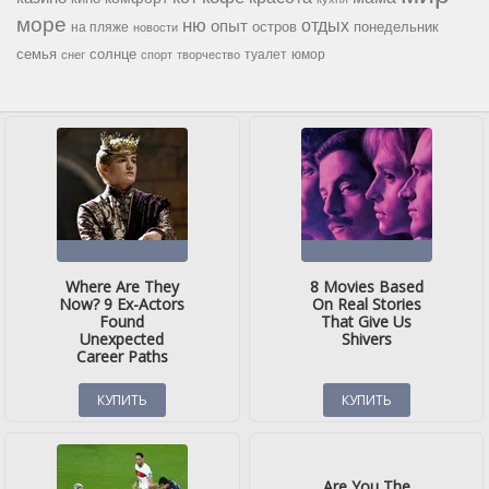
море
ню
опыт
отдых
остров
на пляже
понедельник
новости
семья
солнце
туалет
юмор
снег
спорт
творчество