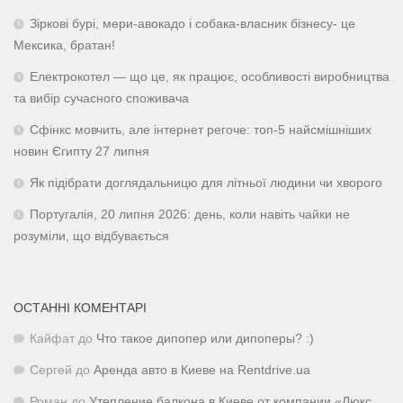
Зіркові бурі, мери-авокадо і собака-власник бізнесу- це
Мексика, братан!
Електрокотел — що це, як працює, особливості виробництва
та вибір сучасного споживача
Сфінкс мовчить, але інтернет регоче: топ-5 найсмішніших
новин Єгипту 27 липня
Як підібрати доглядальницю для літньої людини чи хворого
Португалія, 20 липня 2026: день, коли навіть чайки не
розуміли, що відбувається
ОСТАННІ КОМЕНТАРІ
Кайфат
до
Что такое дипопер или дипоперы? :)
Сергей
до
Аренда авто в Киеве на Rentdrive.ua
Роман
до
Утепление балкона в Киеве от компании «Люкс