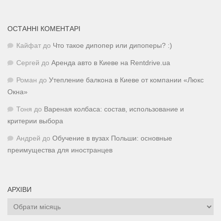
ОСТАННІ КОМЕНТАРІ
Кайфат
до
Что такое дипопер или дипоперы? :)
Сергей
до
Аренда авто в Киеве на Rentdrive.ua
Роман
до
Утепление балкона в Киеве от компании «Люкс
Окна»
Тоня
до
Вареная колбаса: состав, использование и
критерии выбора
Андрей
до
Обучение в вузах Польши: основные
преимущества для иностранцев
АРХІВИ
Архіви