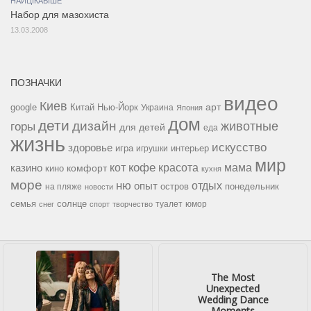
НАЙЦІКАВІШЕ
Набор для мазохиста
13.03.2008
ПОЗНАЧКИ
видео
Киев
google
Китай
Нью-Йорк
арт
Украина
Япония
дом
дети
дизайн
горы
животные
для детей
еда
жизнь
искусство
здоровье
игра
игрушки
интерьер
мир
кофе
красота
мама
кот
казино
комфорт
кино
кухня
море
ню
опыт
отдых
остров
на пляже
понедельник
новости
семья
солнце
туалет
юмор
снег
спорт
творчество