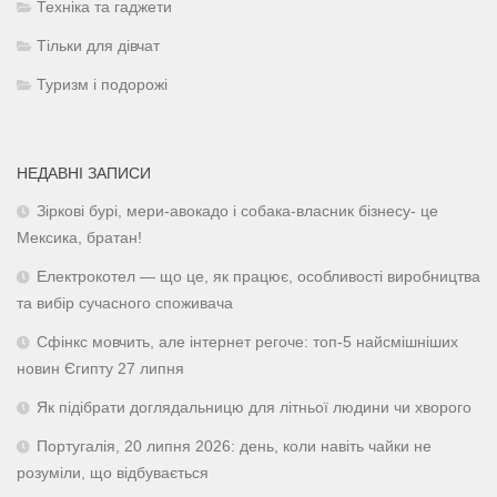
Техніка та гаджети
Тільки для дівчат
Туризм і подорожі
НЕДАВНІ ЗАПИСИ
Зіркові бурі, мери-авокадо і собака-власник бізнесу- це
Мексика, братан!
Електрокотел — що це, як працює, особливості виробництва
та вибір сучасного споживача
Сфінкс мовчить, але інтернет регоче: топ-5 найсмішніших
новин Єгипту 27 липня
Як підібрати доглядальницю для літньої людини чи хворого
Португалія, 20 липня 2026: день, коли навіть чайки не
розуміли, що відбувається