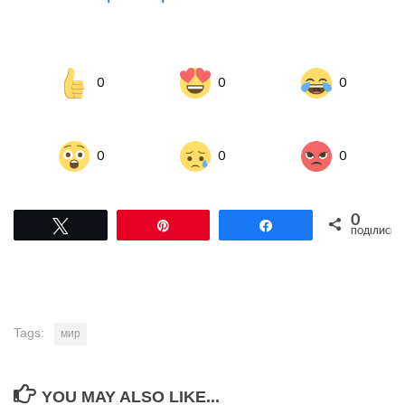
0
0
0
0
0
0
0
Tвітнути
Pin
Поділитися
ПОДІЛИСЬ
Tags:
мир
YOU MAY ALSO LIKE...