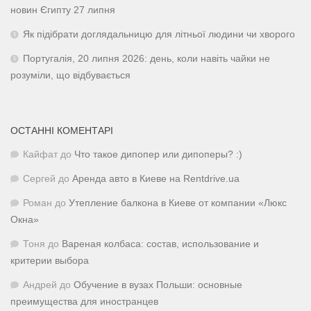
новин Єгипту 27 липня
Як підібрати доглядальницю для літньої людини чи хворого
Португалія, 20 липня 2026: день, коли навіть чайки не
розуміли, що відбувається
ОСТАННІ КОМЕНТАРІ
Кайфат
до
Что такое дипопер или дипоперы? :)
Сергей
до
Аренда авто в Киеве на Rentdrive.ua
Роман
до
Утепление балкона в Киеве от компании «Люкс
Окна»
Тоня
до
Вареная колбаса: состав, использование и
критерии выбора
Андрей
до
Обучение в вузах Польши: основные
преимущества для иностранцев