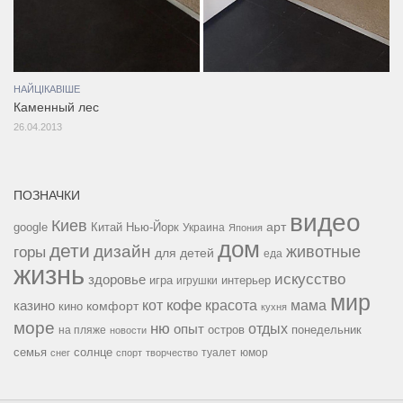
НАЙЦІКАВІШЕ
Каменный лес
26.04.2013
ПОЗНАЧКИ
видео
Киев
google
Китай
Нью-Йорк
арт
Украина
Япония
дом
дети
дизайн
горы
животные
для детей
еда
жизнь
искусство
здоровье
игра
игрушки
интерьер
мир
кофе
красота
мама
кот
казино
комфорт
кино
кухня
море
ню
опыт
отдых
остров
на пляже
понедельник
новости
семья
солнце
туалет
юмор
снег
спорт
творчество