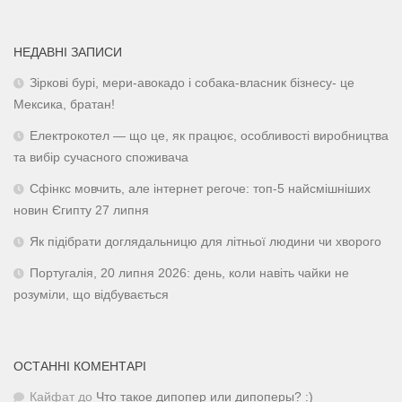
НЕДАВНІ ЗАПИСИ
Зіркові бурі, мери-авокадо і собака-власник бізнесу- це
Мексика, братан!
Електрокотел — що це, як працює, особливості виробництва
та вибір сучасного споживача
Сфінкс мовчить, але інтернет регоче: топ-5 найсмішніших
новин Єгипту 27 липня
Як підібрати доглядальницю для літньої людини чи хворого
Португалія, 20 липня 2026: день, коли навіть чайки не
розуміли, що відбувається
ОСТАННІ КОМЕНТАРІ
Кайфат
до
Что такое дипопер или дипоперы? :)