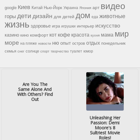
видео
Киев
google
Китай
Нью-Йорк
арт
Украина
Япония
дом
дети
дизайн
горы
животные
для детей
еда
жизнь
искусство
здоровье
игра
игрушки
интерьер
мир
кофе
красота
мама
кот
казино
комфорт
кино
кухня
море
ню
опыт
отдых
остров
на пляже
понедельник
новости
семья
солнце
туалет
юмор
снег
спорт
творчество