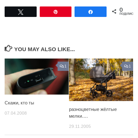
0
Tвітнути
Pin
Поділитися
ПОДІЛИСЬ
YOU MAY ALSO LIKE...
1
1
Скажи, кто ты
разноцветные жёлтые
07.04.2008
мелки….
29.11.2005