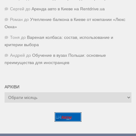
Сергей
до
Аренда авто в Киеве на Rentdrive.ua
Роман
до
Утепление балкона в Киеве от компании «Люкс
Окна»
Тоня
до
Вареная колбаса: состав, использование и
критерии выбора
Андрей
до
Обучение в вузах Польши: основные
преимущества для иностранцев
АРХІВИ
Архіви