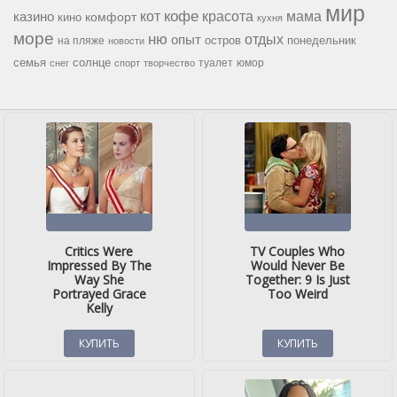
мир
кофе
красота
мама
кот
казино
комфорт
кино
кухня
море
ню
опыт
отдых
остров
на пляже
понедельник
новости
семья
солнце
туалет
юмор
снег
спорт
творчество