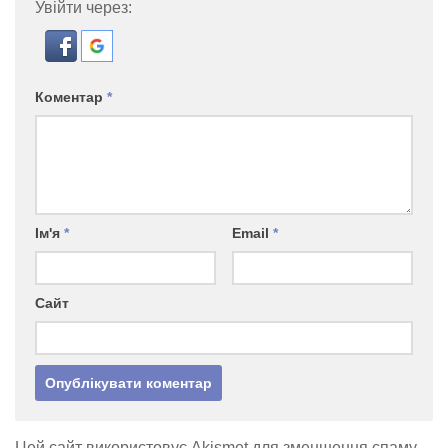
Увійти через:
Коментар
*
Ім'я
*
Email
*
Сайт
Цей сайт використовує Akismet для зменшення спаму.