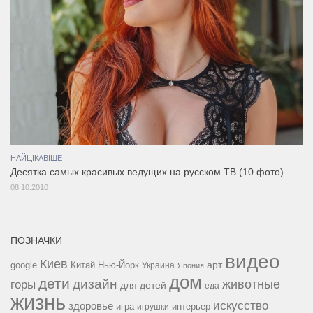
НАЙЦІКАВІШЕ
Десятка самых красивых ведущих на русском ТВ (10 фото)
08.10.2010
ПОЗНАЧКИ
видео
Киев
google
Китай
Нью-Йорк
арт
Украина
Япония
дом
дети
дизайн
горы
животные
для детей
еда
жизнь
искусство
здоровье
игра
игрушки
интерьер