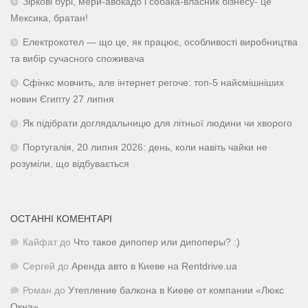
Зіркові бурі, мери-авокадо і собака-власник бізнесу- це
Мексика, братан!
Електрокотел — що це, як працює, особливості виробництва
та вибір сучасного споживача
Сфінкс мовчить, але інтернет регоче: топ-5 найсмішніших
новин Єгипту 27 липня
Як підібрати доглядальницю для літньої людини чи хворого
Португалія, 20 липня 2026: день, коли навіть чайки не
розуміли, що відбувається
ОСТАННІ КОМЕНТАРІ
Кайфат
до
Что такое дипопер или дипоперы? :)
Сергей
до
Аренда авто в Киеве на Rentdrive.ua
Роман
до
Утепление балкона в Киеве от компании «Люкс
Окна»