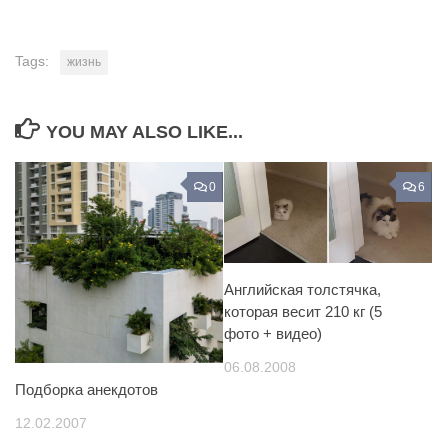
Tags:
жизнь
YOU MAY ALSO LIKE...
0
6
Английская толстячка,
которая весит 210 кг (5
фото + видео)
06.08.2008
Подборка анекдотов
12.02.2007