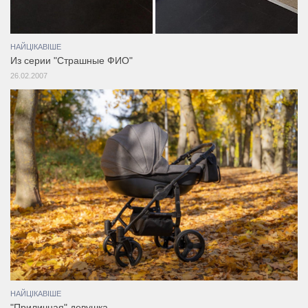
НАЙЦІКАВІШЕ
Из серии "Страшные ФИО"
26.02.2007
НАЙЦІКАВІШЕ
"Приличная" девушка..