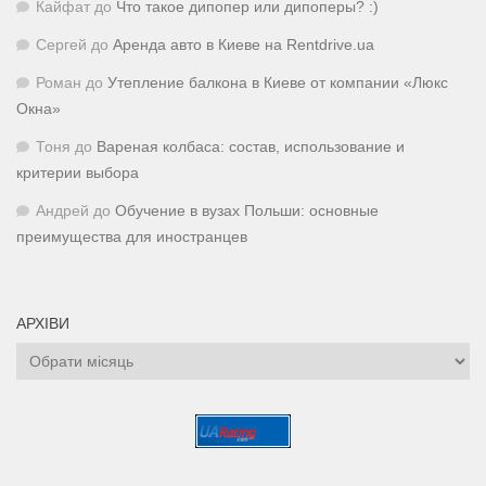
Кайфат
до
Что такое дипопер или дипоперы? :)
Сергей
до
Аренда авто в Киеве на Rentdrive.ua
Роман
до
Утепление балкона в Киеве от компании «Люкс
Окна»
Тоня
до
Вареная колбаса: состав, использование и
критерии выбора
Андрей
до
Обучение в вузах Польши: основные
преимущества для иностранцев
АРХІВИ
Архіви