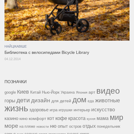
НАЙЦІКАВІШЕ
Библиотека с велосипедами Bicycle Library
04.12.2014
ПОЗНАЧКИ
видео
Киев
google
Китай
Нью-Йорк
арт
Украина
Япония
дом
дети
дизайн
горы
животные
для детей
еда
жизнь
искусство
здоровье
игра
игрушки
интерьер
мир
кофе
красота
мама
кот
казино
комфорт
кино
кухня
море
ню
опыт
отдых
остров
на пляже
понедельник
новости
семья
солнце
туалет
юмор
снег
спорт
творчество