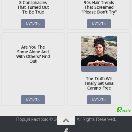
Порція настрою © 2001-2026. All Rights Reserved.