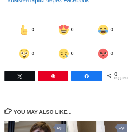
Комментарии через Facebook
0
0
0
0
0
0
0
Tвітнути
Pin
Поділитися
ПОДІЛИСЬ
YOU MAY ALSO LIKE...
0
0