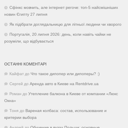
Сфінкс мовчить, але інтернет регоче: топ-5 найсмішніших
новин Єгипту 27 липня
Як підібрати доглядальницю для літньої людини чи хворого
Португалія, 20 липня 2026: день, коли навіть чайки не
розуміли, що відбувається
ОСТАННІ КОМЕНТАРІ
Кайфат
до
Что такое дипопер или дипоперы? :)
Сергей
до
Аренда авто в Киеве на Rentdrive.ua
Роман
до
Утепление балкона в Киеве от компании «Люкс
Окна»
Тоня
до
Вареная колбаса: состав, использование и
критерии выбора
Андрей
до
Обучение в вузах Польши: основные