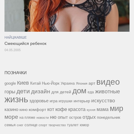
НАЙЦІКАВІШЕ
Смеющийся ребенок
04.05.2005
ПОЗНАЧКИ
видео
Киев
google
Китай
Нью-Йорк
арт
Украина
Япония
дом
дети
дизайн
горы
животные
для детей
еда
жизнь
искусство
здоровье
игра
игрушки
интерьер
мир
кофе
красота
мама
кот
казино
комфорт
кино
кухня
море
ню
опыт
отдых
остров
на пляже
понедельник
новости
семья
солнце
туалет
юмор
снег
спорт
творчество